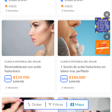
4.0
(
25
)
4.0
(
25
)
2
Vendidos
6
Vendidos
×
×
CLINICA INTEGRAL DEL SOLAR
CLINICA INTEGRAL DEL SOLAR
Rinomodelacion con acido
1 Sesión de acido hialurónico en
hialurónico
labios mas perfilado
$134.990
$140.000
33
%
30
%
$199.990
$199.990
2
Vendidos
2
Vendidos
Orden
Filtros
Mapa