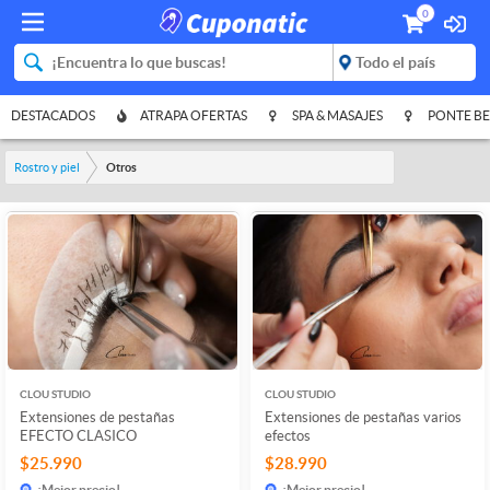
0
DESTACADOS
ATRAPA OFERTAS
SPA & MASAJES
PONTE BE
Rostro y piel
Otros
CLOU STUDIO
CLOU STUDIO
Extensiones de pestañas
Extensiones de pestañas varios
EFECTO CLASICO
efectos
$25.990
$28.990
¡Mejor precio!
¡Mejor precio!