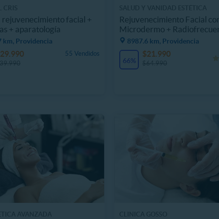
 CRIS
SALUD Y VANIDAD ESTÉTICA
+ rejuvenecimiento facial +
Rejuvenecimiento Facial co
as + aparatología
Microdermo + Radiofrecue
7 km, Providencia
8987.6 km, Providencia
29.990
$21.990
55 Vendidos
66%
39.990
$64.990
ETICA AVANZADA
CLINICA GOSSO