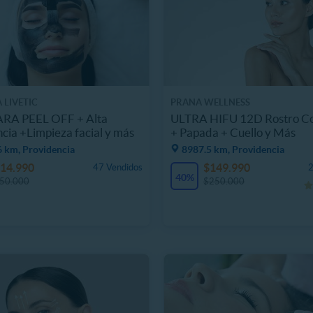
 LIVETIC
PRANA WELLNESS
A PEEL OFF + Alta
ULTRA HIFU 12D Rostro C
cia +Limpieza facial y más
+ Papada + Cuello y Más
6 km, Providencia
8987.5 km, Providencia
14.990
$149.990
47 Vendidos
2
40%
50.000
$250.000