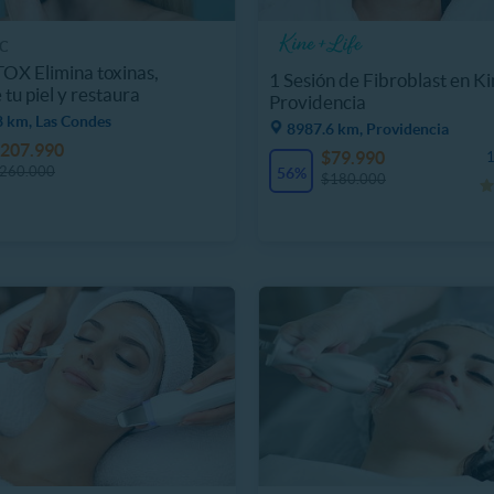
IC
X Elimina toxinas,
1 Sesión de Fibroblast en Ki
 tu piel y restaura
Providencia
8 km, Las Condes
8987.6 km, Providencia
207.990
$79.990
1
260.000
56%
$180.000