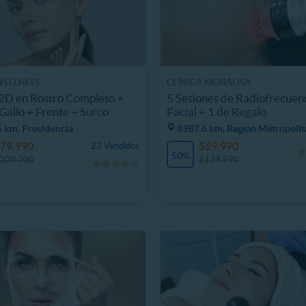
WELLNESS
CLÍNICA MONALISA
2D en Rostro Completo +
5 Sesiones de Radiofrecuen
 Gallo + Frente + Surco
Facial + 1 de Regalo
5 km, Providencia
8987.6 km, Región Metropolit
79.990
$69.990
23 Vendidos
50%
300.000
$139.990