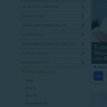
LO MEJOR EN BELLEZA
ALISADOS (26)
MANICURE Y PEDICURE (79)
GLÚTEOS (17)
TRATAMIENTOS REDUCTORES (21)
Trat
Reju
DEPILACIÓN (91)
con 
MAQUILLAJE (75)
8985.8
ROSTRO Y PIEL (320)
50%
Todos
Acné (5)
Botox (8)
Cirugía facial (15)