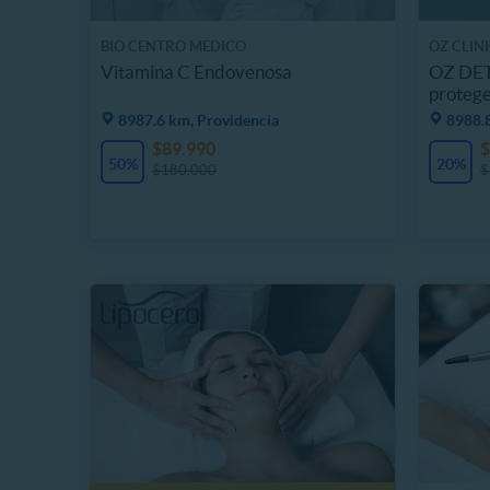
BIO CENTRO MEDICO
OZ CLIN
Vitamina C Endovenosa
OZ DETO
protege
8987.6 km, Providencia
8988.
$89.990
$
50%
20%
$180.000
$