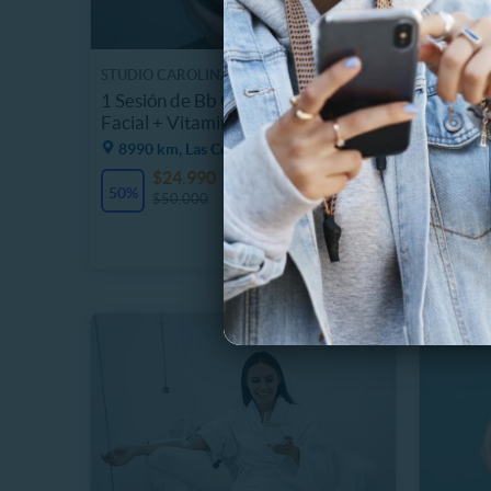
STUDIO CAROLINA SANGUINETTI
STUDIO 
1 Sesión de Bb Glow + Limpieza
1 Sesió
Facial + Vitaminas con RF
Facial 
8990 km, Las Condes
8990 
$24.990
$
9 Vendidos
50%
60%
$50.000
$