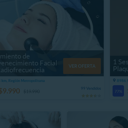
amiento de
1 Se
venecimiento Facial
VER OFERTA
Plaq
Radiofrecuencia
 km, Región Metropolitana
8986.9
99 Vendidos
$9.990
$19.990
77%