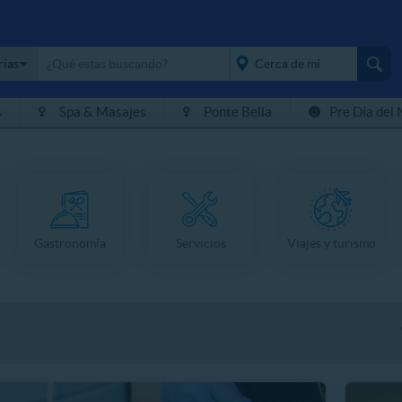
rías
s
Spa & Masajes
Ponte Bella
Pre Día del 
placeholder="Todo el
país">
Gastronomía
Servicios
Viajes y turismo