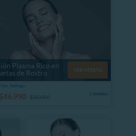
sión Plasma Rico en
VER OFERTA
uetas de Rostro
 km, Santiago
1 Vendidos
$46.990
$200.000