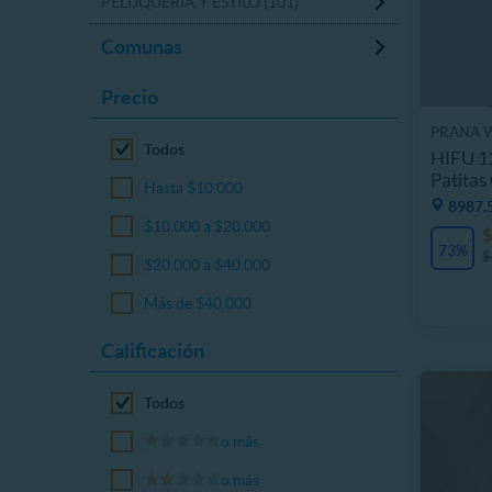
PELUQUERÍA Y ESTILO (101)
Comunas
Precio
PRANA 
Todos
HIFU 1
Patitas
Hasta $10.000
8987.
$10.000 a $20.000
$
73%
$
$20.000 a $40.000
Más de $40.000
Calificación
Todos
o más
o más