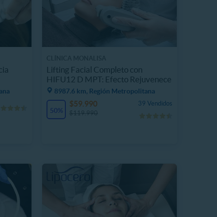
CLÍNICA MONALISA
cia
Lifting Facial Completo con
HIFU12 D MPT: Efecto Rejuvenece
ana
8987.6 km, Región Metropolitana
$59.990
39 Vendidos
50%
$119.990