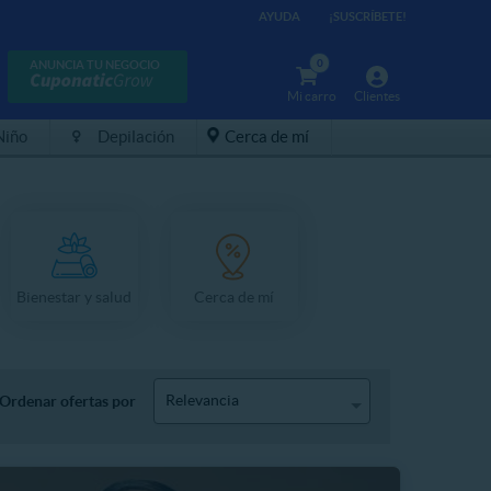
AYUDA
¡SUSCRÍBETE!
0
ANUNCIA TU NEGOCIO
Mi carro
Clientes
Niño
Depilación
Cerca de mí
Bienestar y salud
Cerca de mí
Relevancia
Ordenar ofertas por