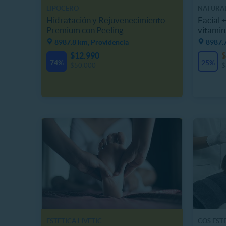
LIPOCERO
NATURAL
Hidratación y Rejuvenecimiento
Facial 
Premium con Peeling
vitamin
8987.8 km, Providencia
8987.
$12.990
$
74%
25%
$50.000
$
ESTÉTICA LIVETIC
COS EST