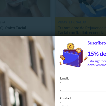
 SPA
VIDASTETIC SALUD
 Químico Facial
Tratamiento de Rejuveneci
Facial con Radiofrecuencia
8 km, Región Metropolitana
8985.8 km, Región Metropolit
Suscríbete
27.990
$8.990
1 Vendidos
55%
60.000
$19.990
15% de
Esto signific
devolveremo
Email:
Ciudad: