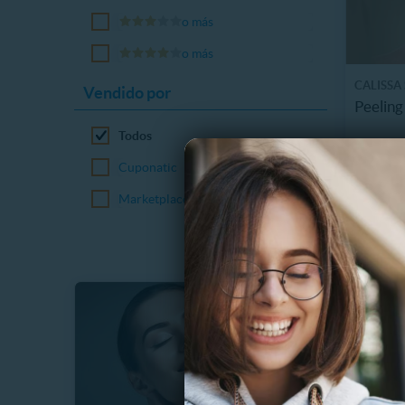
o más
o más
CALISSA
Vendido por
Peeling
Todos
8986.
Cuponatic
$
53%
$
Marketplace