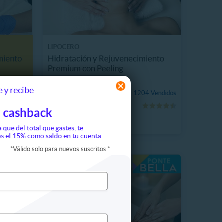
LIPOCERO
miento
Hidratación y Rejuvenecimiento
Premium con Peeling
ana
8987.8 km, Providencia
 y recibe
$14.990
1204 Vendidos
70%
$50.000
 cashback
a que del total que gastes, te
s el 15% como saldo en tu cuenta
*
Válido solo para nuevos suscritos
*