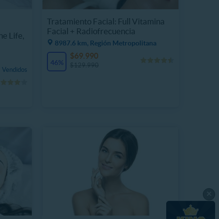
Tratamiento Facial: Full Vitamina
Facial + Radiofrecuencia
ne Life,
8987.6 km, Región Metropolitana
$69.990
46%
$129.990
 Vendidos
×