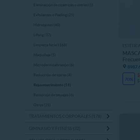
Eliminación de cicatrices o estrías (1)
Exfoliantes o Peeling (25)
Hidratantes (40)
Lifting (37)
Limpieza facial (168)
ESTÉTICA
MASCAR
Maquillaje (5)
Frecuen
Microdermoabrasión (6)
8987.
$
Reducción de ojeras (4)
70%
$
Rejuvenecimiento (51)
Remoción de tatuajes (6)
Otros (25)
TRATAMIENTOS CORPORALES (178)
GIMNASIO Y FITNESS (32)