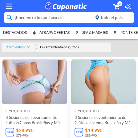
0
DESTACADOS
ATRAPA OFERTAS
SPA & MASAJES
PONTE BE
Tratamientos Corporales
Levantamiento de glúteos
STYLO_ACTITUD
STYLO_ACTITUD
8 Sesiones de Levantamiento
3 Sesiones Levantamiento de
Full con Copas Brasileñas y Más
Glúteos Sistema Brasileño y Más
$28.990
$14.990
64
%
83
%
$79.990
$89.990