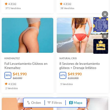
4.3
(
16
)
4.3
(
16
)
371
Vendidos
38
Vendidos
×
×
KINEMALTEZ
NATURAL CRIS
Full Levantamiento Glúteos en
8 Sesiones de levantamiento
Kinemaltez
glúteos + Drenaje linfático
$41.990
$49.990
30
%
67
%
$60.000
$150.000
4.1
(
16
)
5
Vendidos
2
Vendidos
Orden
Filtros
Mapa