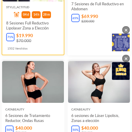
7 Sesiones de Full Reductivo en
STYLO_ACTITUD
Abdomen
04
d
14
h
28
m
$69.990
65
%
$200.000
8 Sesiones Full Reductivo
Lipolaser Zona a Elección
×
$19.990
71
%
$70.000
1502
Vendidos
×
CATABEAUTY
CATABEAUTY
6 Sesiones de Tratamiento
6 sesiones de Láser Lipolisis,
Reductor, Ondas Rusas
Zonas a elección
$40.000
$40.000
50
%
50
%