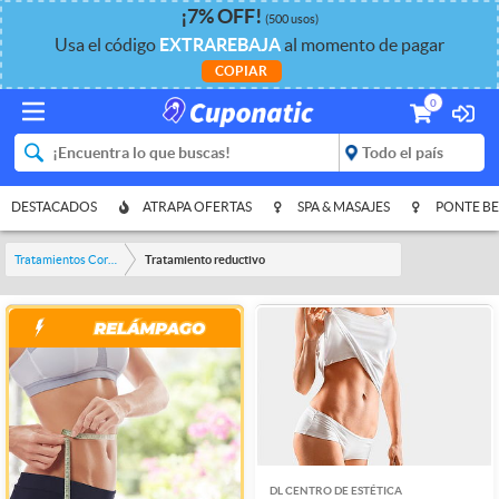
¡
7%
OFF
!
(500 usos)
Usa el código
EXTRAREBAJA
al momento de pagar
COPIAR
0
DESTACADOS
ATRAPA OFERTAS
SPA & MASAJES
PONTE BE
Tratamientos Corporales
Tratamiento reductivo
DL CENTRO DE ESTÉTICA