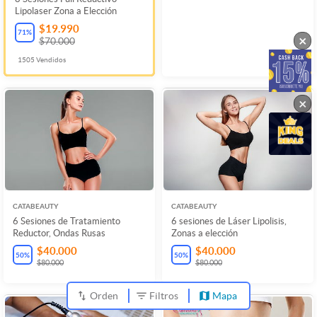
Lipolaser Zona a Elección
$19.990
71
%
×
$70.000
1505
Vendidos
×
CATABEAUTY
CATABEAUTY
6 Sesiones de Tratamiento
6 sesiones de Láser Lipolisis,
Reductor, Ondas Rusas
Zonas a elección
$40.000
$40.000
50
%
50
%
$80.000
$80.000
Orden
Filtros
Mapa