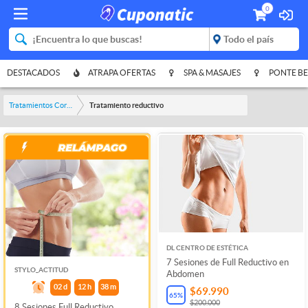
0
DESTACADOS
ATRAPA OFERTAS
SPA & MASAJES
PONTE BE
Tratamientos Corporales
Tratamiento reductivo
DL CENTRO DE ESTÉTICA
7 Sesiones de Full Reductivo en
STYLO_ACTITUD
Abdomen
02
d
12
h
38
m
$69.990
65
%
$200.000
8 Sesiones Full Reductivo