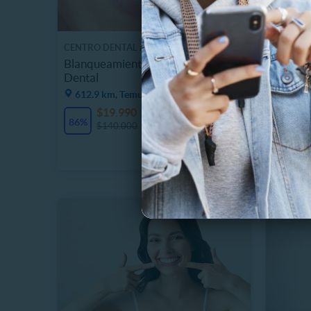
CENTRO DENTAL ALEMÁN
CLINICA
Blanqueamiento Led + Limpieza
Blanque
Dental
Destart
612.9 km, Temuco
4.8 km
$19.990
$
13 Vendidos
86%
75%
$140.000
$