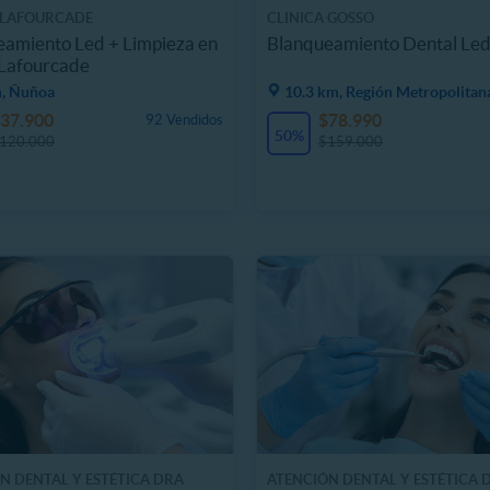
 LAFOURCADE
CLINICA GOSSO
amiento Led + Limpieza en
Blanqueamiento Dental Le
 Lafourcade
m, Ñuñoa
10.3 km, Región Metropolitan
37.900
$78.990
92 Vendidos
50%
120.000
$159.000
N DENTAL Y ESTÉTICA DRA
ATENCIÓN DENTAL Y ESTÉTICA 