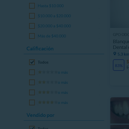
Hasta $10.000
$10.000 a $20.000
$20.000 a $40.000
GPO OD
Más de $40.000
Blanqu
Dental 
Calificación
5.3 km
$
Todos
83%
$
o más
o más
o más
o más
Vendido por
Todos