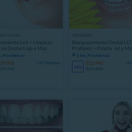
ONTOLOGÍA
SERVIDENT
eamiento Led + Limpieza
Blanqueamiento Dental LE
con Destartraje y Más
Profilaxis + Prophy Jet y Má
, Providencia
6 km, Providencia
29.900
$22.990
238 Vendidos
145
91%
175.000
$245.000