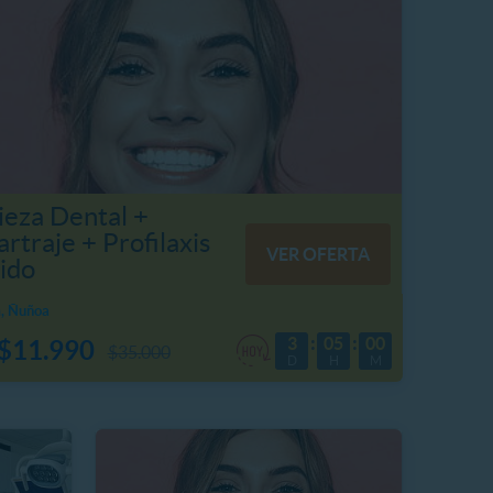
ieza Dental +
rtraje + Profilaxis
VER OFERTA
ido
m, Ñuñoa
3
05
00
$11.990
$35.000
D
H
M