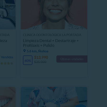
ORTADA
CLINICA ODONTOLÓGICA LA PORTADA
ieza
Limpieza Dental + Destartraje +
Profilaxis + Pulido
5.6 km, Ñuñoa
$13.990
 Vendidos
Últimas unidades
60%
$35.000