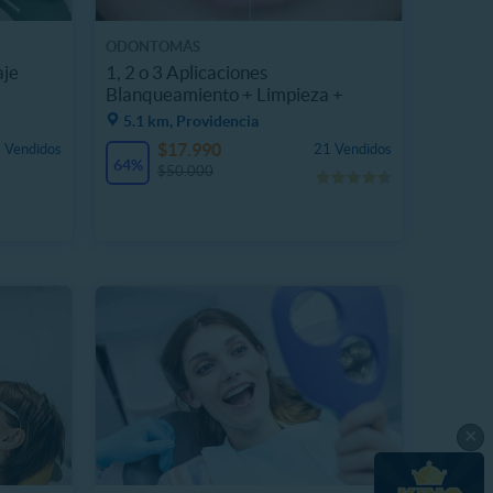
ODONTOMÁS
aje
1, 2 o 3 Aplicaciones
Blanqueamiento + Limpieza +
Profilaxis
5.1 km, Providencia
$17.990
 Vendidos
21 Vendidos
64%
$50.000
×