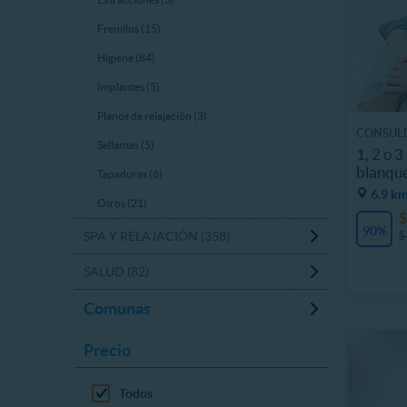
Frenillos (15)
Higiene (84)
Implantes (5)
Planos de relajación (3)
CONSUL
Sellantes (5)
1, 2 o 3
blanque
Tapaduras (6)
dental
6.9 km
Otros (21)
$
90%
$
SPA Y RELAJACIÓN (358)
SALUD (82)
Comunas
Precio
Todos