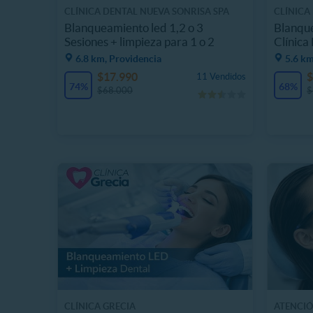
CLÍNICA DENTAL NUEVA SONRISA SPA
CLÍNICA
Blanqueamiento led 1,2 o 3
Blanque
Sesiones + limpieza para 1 o 2
Clínica
6.8 km, Providencia
5.6 k
$17.990
$
11 Vendidos
74%
68%
$68.000
$
CLÍNICA GRECIA
ATENCIÓ