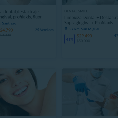
a dental,destartraje
DENTAL SMILE
gival, profilaxis, fluor
Limpieza Dental + Destartr
Supragingival + Profilaxis
, Santiago
5.7 km, San Miguel
24.790
25 Vendidos
50.000
$29.490
47
41%
$50.000