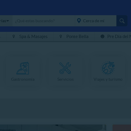
rías
s
Spa & Masajes
Ponte Bella
Pre Día del 
placeholder="Todo el
país">
Gastronomía
Servicios
Viajes y turismo