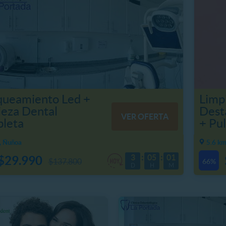
queamiento Led +
Limp
ieza Dental
Desta
VER OFERTA
leta
+ Pul
, Ñuñoa
5.6 k
3
05
01
$29.990
$137.800
66%
D
H
M