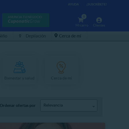
AYUDA
¡SUSCRÍBETE!
0
ANUNCIA TU NEGOCIO
Mi carro
Clientes
Niño
Depilación
Cerca de mí
Bienestar y salud
Cerca de mí
Relevancia
Ordenar ofertas por