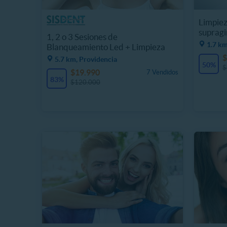
Limpiez
supragin
1, 2 o 3 Sesiones de
1.7 km
Blanqueamiento Led + Limpieza
Dental
$
5.7 km, Providencia
50%
$
$19.990
7 Vendidos
83%
$120.000