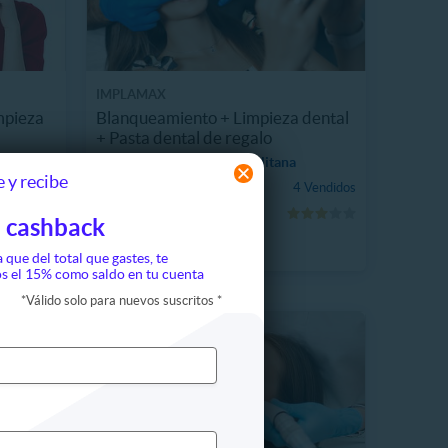
IMPLAMAX
mpieza
Blanqueamiento + Limpieza dental
+ Pasta dental de regalo
5.6 km, Región Metropolitana
 y recibe
$29.990
 Vendidos
4 Vendidos
84%
$185.000
 cashback
a que del total que gastes, te
s el 15% como saldo en tu cuenta
*
Válido solo para nuevos suscritos
*