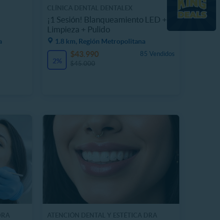
CLÍNICA DENTAL DENTALEX
d
¡1 Sesión! Blanqueamiento LED +
Limpieza + Pulido
a
1.8 km, Región Metropolitana
$43.990
85 Vendidos
2%
$45.000
DRA
ATENCIÓN DENTAL Y ESTÉTICA DRA