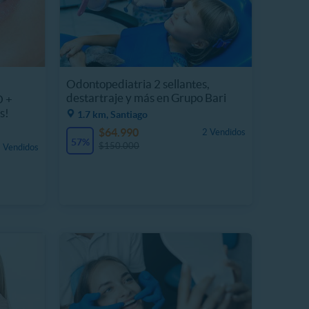
Odontopediatria 2 sellantes,
destartraje y más en Grupo Bari
D +
s!
1.7 km, Santiago
$64.990
2 Vendidos
57%
$150.000
 Vendidos