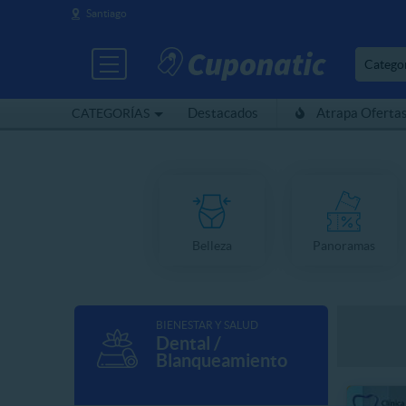
Santiago
Catego
Destacados
Atrapa Oferta
CATEGORÍAS
Belleza
Panoramas
BIENESTAR Y SALUD
Dental /
Blanqueamiento