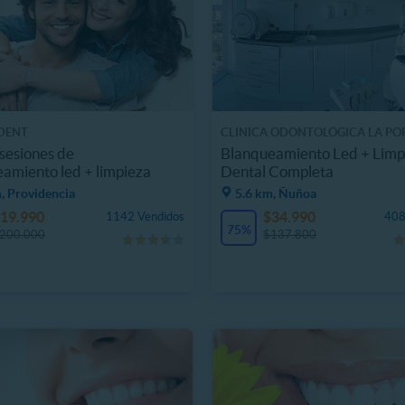
DENT
CLINICA ODONTOLÓGICA LA P
 sesiones de
Blanqueamiento Led + Limp
amiento led + limpieza
Dental Completa
, Providencia
5.6 km, Ñuñoa
19.990
$34.990
1142 Vendidos
408
75%
200.000
$137.800