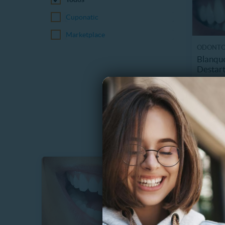
Cuponatic
Marketplace
ODONT
Blanque
Destart
5.1 km
$
70%
$