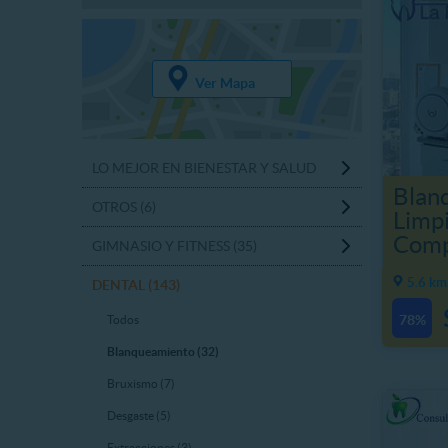
Ver Mapa
LO MEJOR EN BIENESTAR Y SALUD
Blan
OTROS (6)
Limp
Comp
GIMNASIO Y FITNESS (35)
5.6 km
DENTAL (143)
78%
Todos
Blanqueamiento (32)
Bruxismo (7)
Desgaste (5)
Extracciones (3)