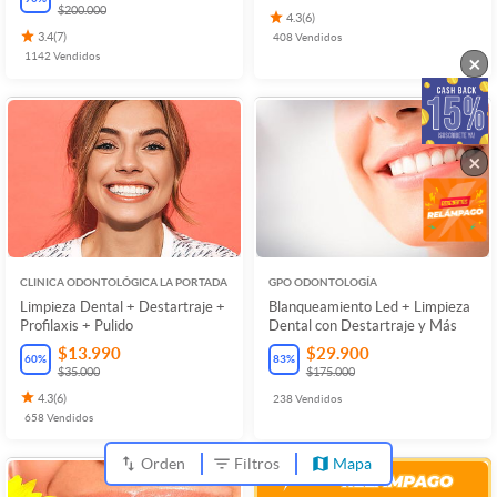
$200.000
4.3
(
6
)
3.4
(
7
)
408
Vendidos
1142
Vendidos
×
×
CLINICA ODONTOLÓGICA LA PORTADA
GPO ODONTOLOGÍA
Limpieza Dental + Destartraje +
Blanqueamiento Led + Limpieza
Profilaxis + Pulido
Dental con Destartraje y Más
$13.990
$29.900
60
%
83
%
$35.000
$175.000
4.3
(
6
)
238
Vendidos
658
Vendidos
Orden
Filtros
Mapa