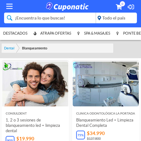
0
DESTACADOS
ATRAPA OFERTAS
SPA & MASAJES
PONTE BE
Dental
Blanqueamiento
CONSULDENT
CLINICA ODONTOLÓGICA LA PORTADA
1, 2 o 3 sesiones de
Blanqueamiento Led + Limpieza
blanqueamiento led + limpieza
Dental Completa
dental
$34.990
75
%
$19.990
$137.800
90
%