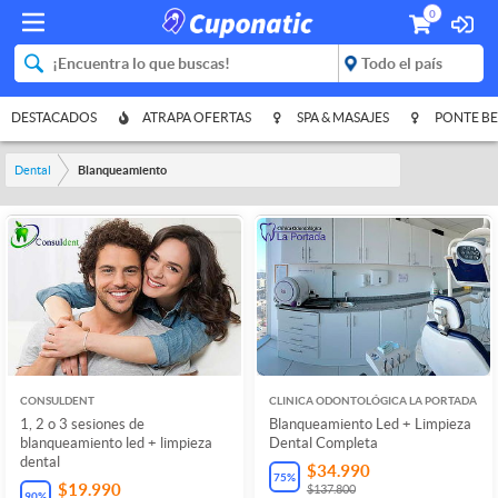
0
DESTACADOS
ATRAPA OFERTAS
SPA & MASAJES
PONTE BE
Dental
Blanqueamiento
CONSULDENT
CLINICA ODONTOLÓGICA LA PORTADA
1, 2 o 3 sesiones de
Blanqueamiento Led + Limpieza
blanqueamiento led + limpieza
Dental Completa
dental
$34.990
75
%
$19.990
$137.800
90
%