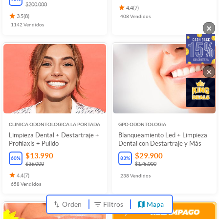
$200.000
4.4
(
7
)
3.5
(
8
)
408
Vendidos
1142
Vendidos
×
×
CLINICA ODONTOLÓGICA LA PORTADA
GPO ODONTOLOGÍA
Limpieza Dental + Destartraje +
Blanqueamiento Led + Limpieza
Profilaxis + Pulido
Dental con Destartraje y Más
$13.990
$29.900
60
%
83
%
$35.000
$175.000
4.4
(
7
)
238
Vendidos
658
Vendidos
Orden
Filtros
Mapa