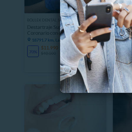
BÖLLEK DENTAL STUDIO
CLÍNICA
Destartraje Supragingival + Pulido
Limpiez
Coronario con opción
Profila
18791.7 km, La Ligua
18717
$11.990
$
2 Vendidos
70%
50%
$40.000
$