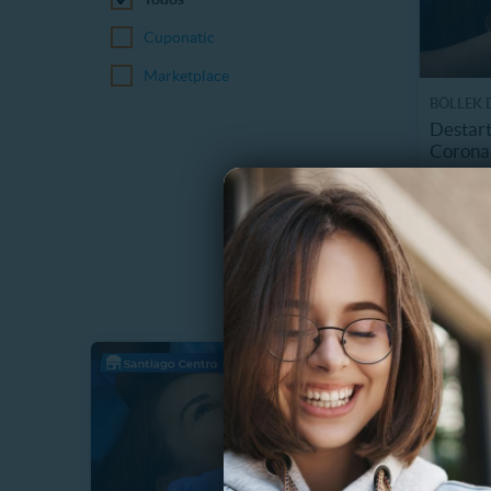
Cuponatic
Marketplace
BÖLLEK 
Destart
Coronar
18714
$
70%
$