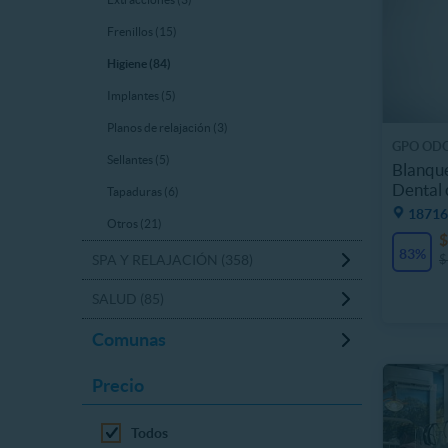
Frenillos (15)
Higiene (84)
Implantes (5)
Planos de relajación (3)
GPO OD
Sellantes (5)
Blanqu
Dental 
Tapaduras (6)
18716
Otros (21)
$
83%
$
SPA Y RELAJACIÓN (358)
SALUD (85)
Comunas
Precio
Todos