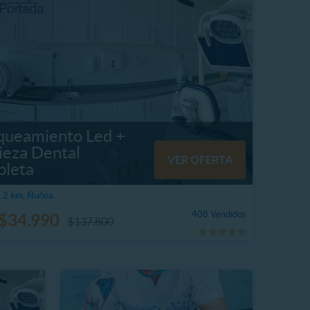
queamiento Led +
ieza Dental
VER OFERTA
leta
.2 km, Ñuñoa
408 Vendidos
$34.990
$137.800