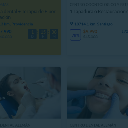
OMÁS
CENTRO ODONTOLÓGICO Y EST
FACIAL AVICENA
a dental + Terapia de Flúor
1 Tapadura o Restauración 
ación
.3 km, Providencia
18714.1 km, Santiago
7.990
$9.990
192
1
15
38
78%
D
H
M
40.000
$45.000
 DENTAL ALEMÁN
CENTRO DENTAL ALEMÁN