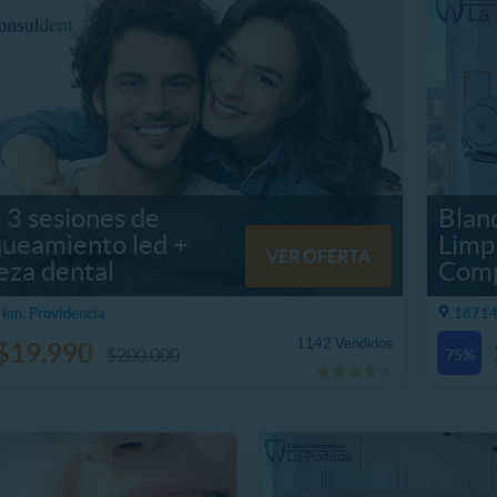
o 3 sesiones de
Blan
queamiento led +
Limp
VER OFERTA
eza dental
Comp
km, Providencia
18714
1142 Vendidos
$19.990
$200.000
75%