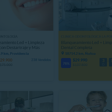
ONTOLOGÍA
CLINICA ODONTOLÓGICA LA P
eamiento Led + Limpieza
Blanqueamiento Led + Limp
con Destartraje y Más
Dental Completa
.9 km, Providencia
18714.2 km, Ñuñoa
29.900
$29.990
238 Vendidos
3
78%
D
175.000
$137.800