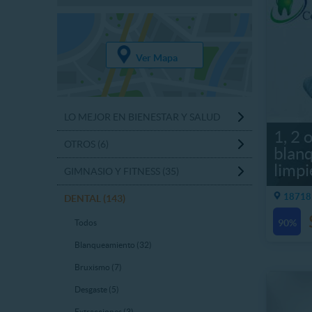
Ver Mapa
LO MEJOR EN BIENESTAR Y SALUD
1, 2 
OTROS (6)
blan
limpi
GIMNASIO Y FITNESS (35)
18718 
DENTAL (143)
90%
Todos
Blanqueamiento (32)
Bruxismo (7)
Desgaste (5)
Extracciones (3)