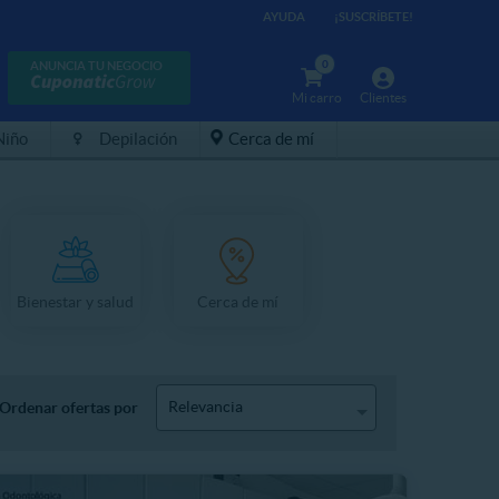
AYUDA
¡SUSCRÍBETE!
0
ANUNCIA TU NEGOCIO
Mi carro
Clientes
Niño
Depilación
Cerca de mí
Bienestar y salud
Cerca de mí
Relevancia
Ordenar ofertas por