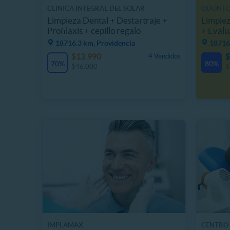
CLINICA INTEGRAL DEL SOLAR
ODONT
Limpieza Dental + Destartraje +
Limpiez
Profilaxis + cepillo regalo
+ Evalu
18716.3 km, Providencia
18716
$13.990
$
4 Vendidos
70%
80%
$46.000
$
IMPLAMAX
CENTRO