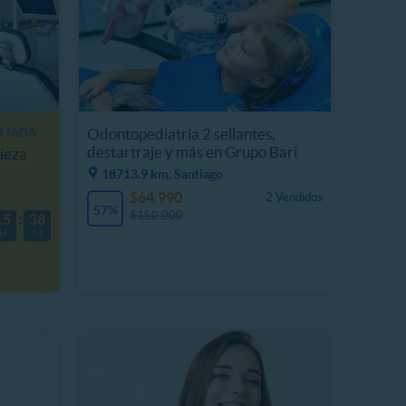
Odontopediatria 2 sellantes,
ORTADA
destartraje y más en Grupo Bari
ieza
18713.9 km, Santiago
$64.990
2 Vendidos
57%
$150.000
15
38
H
M