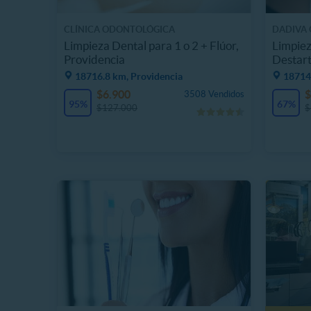
CLÍNICA ODONTOLÓGICA
DADIVA 
DENTOINTEGRAL
Limpieza Dental para 1 o 2 + Flúor,
Limpiez
Providencia
Destart
18716.8 km, Providencia
18714
$6.900
$
3508 Vendidos
95%
67%
$127.000
$