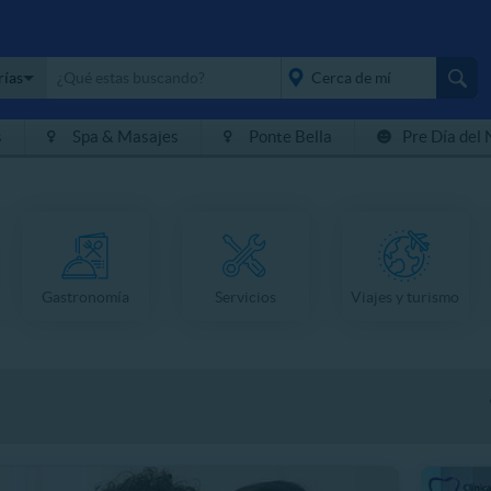
rías
s
Spa & Masajes
Ponte Bella
Pre Día del 
placeholder="Todo el
país">
Gastronomía
Servicios
Viajes y turismo