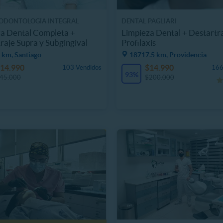
ODONTOLOGÍA INTEGRAL
DENTAL PAGLIARI
a Dental Completa +
Limpieza Dental + Destartra
raje Supra y Subgingival
Profilaxis
 km, Santiago
18717.5 km, Providencia
14.990
$14.990
103 Vendidos
166
93%
45.000
$200.000