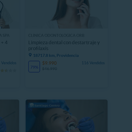
A SPA
CLINICA ODONTOLOGICA ORB
 + 4
Limpieza dental con destartraje y
profilaxis
18717.8 km, Providencia
$9.990
 Vendidos
116 Vendidos
79%
$46.990