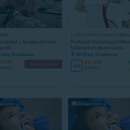
OMÁS
CLÍNICA DENTAL NUEVA SONRIS
a dental + Terapia de Flúor
Profilaxis Dental para Niños
ación
Sellantes en piezas sanas
.3 km, Providencia
18718 km, Providencia
9.990
$23.490
5
Últimas unidades
41%
40.000
$40.000