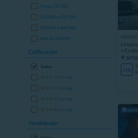
Hasta $10.000
$10.000 a $20.000
$20.000 a $40.000
ODONT
Más de $40.000
Limpiez
+ Evalu
Calificación
18716
$
Todos
75%
$
o más
o más
o más
o más
Vendido por
Todos