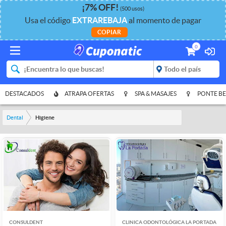
¡
7%
OFF
!
(500 usos)
Usa el código
EXTRAREBAJA
al momento de pagar
COPIAR
0
DESTACADOS
ATRAPA OFERTAS
SPA & MASAJES
PONTE BE
Dental
Higiene
CONSULDENT
CLINICA ODONTOLÓGICA LA PORTADA