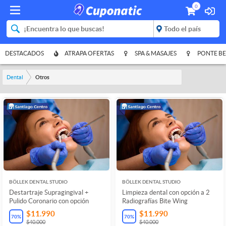
0
DESTACADOS
ATRAPA OFERTAS
SPA & MASAJES
PONTE BE
Dental
Otros
BÖLLEK DENTAL STUDIO
BÖLLEK DENTAL STUDIO
Destartraje Supragingival +
Limpieza dental con opción a 2
Pulido Coronario con opción
Radiografías Bite Wing
$11.990
$11.990
70
%
70
%
$40.000
$40.000