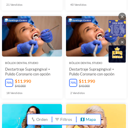
21
Vendidos
40
Vendidos
×
×
BÖLLEK DENTAL STUDIO
BÖLLEK DENTAL STUDIO
Destartraje Supragingival +
Destartraje Supragingival +
Pulido Coronario con opción
Pulido Coronario con opción
$11.990
$11.990
70
%
70
%
$40.000
$40.000
18
Vendidos
2
Vendidos
Orden
Filtros
Mapa