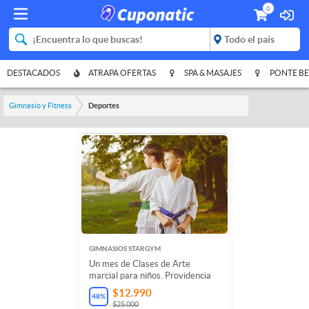
0
DESTACADOS
ATRAPA OFERTAS
SPA & MASAJES
PONTE BE
Gimnasio y Fitness
Deportes
GIMNASIOS STARGYM
Un mes de Clases de Arte
marcial para niños. Providencia
$12.990
48
%
$25.000