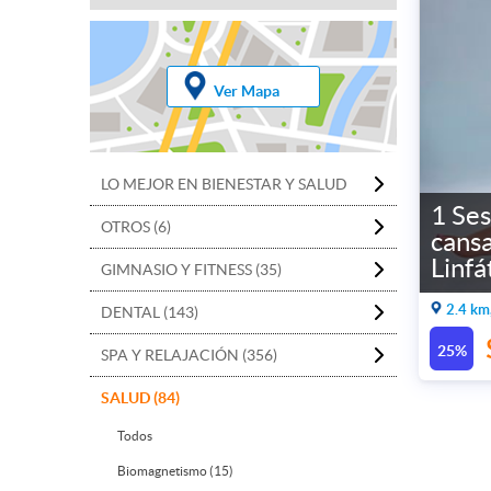
Ver Mapa
LO MEJOR EN BIENESTAR Y SALUD
1 Ses
OTROS (6)
cansa
Linfá
GIMNASIO Y FITNESS (35)
2.4 km
DENTAL (143)
25%
SPA Y RELAJACIÓN (356)
SALUD (84)
Todos
Biomagnetismo (15)