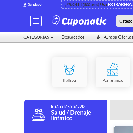
¡7% OFF!
Usa
EXTRAREBA
Santiago
(500 usos)
Catego
Destacados
Atrapa Oferta
CATEGORÍAS
Belleza
Panoramas
BIENESTAR Y SALUD
Salud / Drenaje
linfático