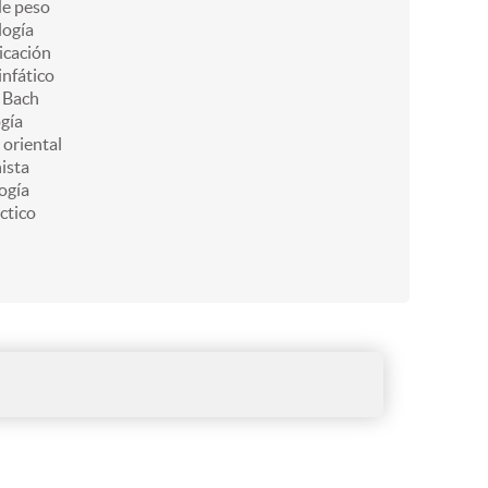
de peso
ogía
icación
infático
e Bach
gía
 oriental
ista
ogía
ctico