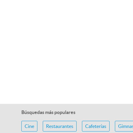
Búsquedas más populares
Cine
Restaurantes
Cafeterías
Gimnas