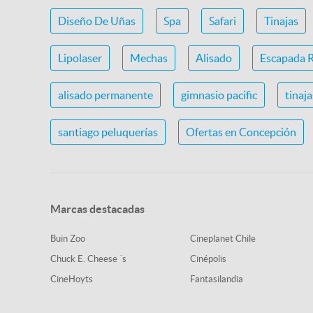
Diseño De Uñas
Spa
Safari
Tinajas
Lipolaser
Mechas
Alisado
Escapada 
alisado permanente
gimnasio pacific
tinaj
santiago peluquerías
Ofertas en Concepción
Marcas destacadas
Buin Zoo
Cineplanet Chile
Chuck E. Cheese ´s
Cinépolis
CineHoyts
Fantasilandia