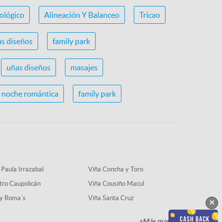
ológico
Alineación Y Balanceo
Tricao
s diseños
family park
uñas diseños
masajes
noche romántica
family park
 Paula Irrazabal
Viña Concha y Toro
tro Caupolicán
Viña Cousiño Macul
y Roma´s
Viña Santa Cruz
×
+Más marcas