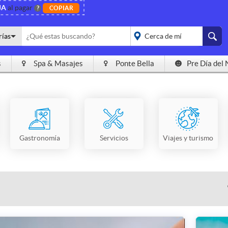
JA
al pagar
?
COPIAR
rías
s
Spa & Masajes
Ponte Bella
Pre Día del 
placeholder="Todo el
país">
Gastronomía
Servicios
Viajes y turismo