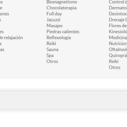
mo
Biomagnetismo
Control 
e
Chocolaterapia
Dermatol
iones
Full day
Desintox
s
Jacuzzi
Drenaje l
Masajes
Flores d
es
Piedras calientes
Kinesiolo
e relajación
Reflexología
Medicina
s
Reiki
Nutricion
as
Sauna
Oftalmol
Spa
Quiroprá
Otros
Reiki
Otros