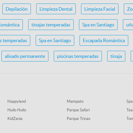
Depilación
Limpieza Dental
Limpieza Facial
Zo
Romántica
tinajas temperadas
Spa en Santiago
uña
as temperadas
Spa en Santiago
Escapada Romántica
alisado permanente
piscinas temperadas
tinaja
Happyland
Mampato
Spa
Huilo Huilo
Parque Safari
Tea
KidZania
Parque Tricao
Ton