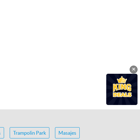
×
s
Trampolin Park
Masajes