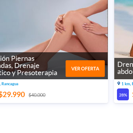
ión Piernas
Dren
das, Drenaje
VER OFERTA
abdo
tico y Presoterapia
, Rancagua
1 km,
$29.990
$40.000
28%