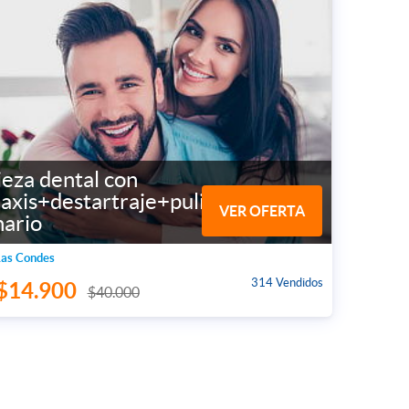
eza dental con
laxis+destartraje+pulido
VER OFERTA
nario
Las Condes
314 Vendidos
$14.900
$40.000