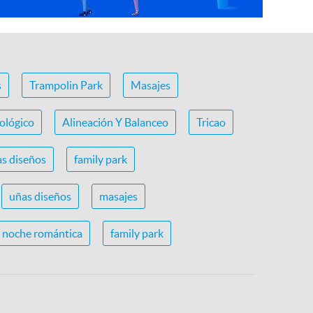
s
Trampolin Park
Masajes
ológico
Alineación Y Balanceo
Tricao
s diseños
family park
uñas diseños
masajes
noche romántica
family park