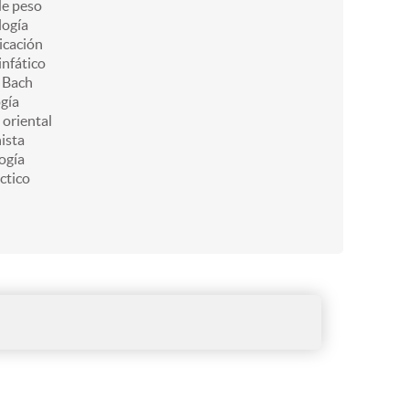
de peso
ogía
icación
infático
e Bach
gía
 oriental
ista
ogía
ctico