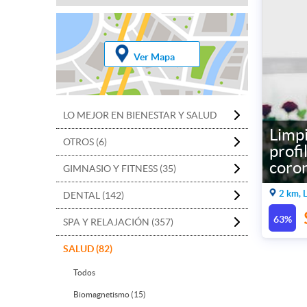
Ver Mapa
LO MEJOR EN BIENESTAR Y SALUD
Limpi
OTROS (6)
profi
coro
GIMNASIO Y FITNESS (35)
2 km, 
DENTAL (142)
63%
SPA Y RELAJACIÓN (357)
SALUD (82)
Todos
Biomagnetismo (15)