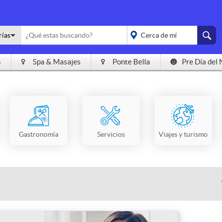
rías
s
Spa & Masajes
Ponte Bella
Pre Día del 
placeholder="Todo el
país">
Gastronomía
Servicios
Viajes y turismo