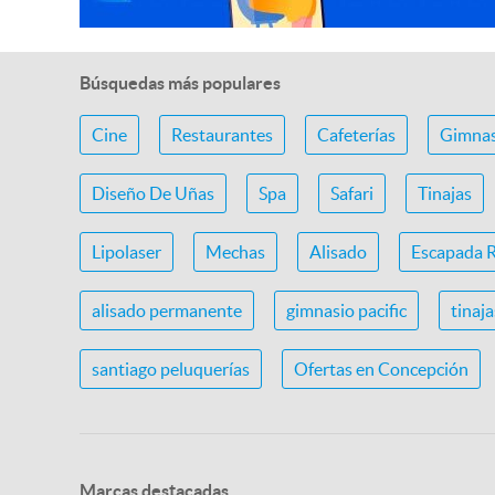
Búsquedas más populares
Cine
Restaurantes
Cafeterías
Gimnas
Diseño De Uñas
Spa
Safari
Tinajas
Lipolaser
Mechas
Alisado
Escapada 
alisado permanente
gimnasio pacific
tinaj
santiago peluquerías
Ofertas en Concepción
Marcas destacadas