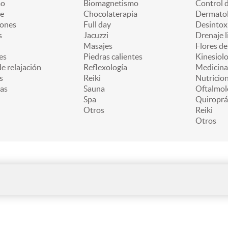
mo
Biomagnetismo
Control 
e
Chocolaterapia
Dermatol
iones
Full day
Desintox
s
Jacuzzi
Drenaje l
Masajes
Flores d
es
Piedras calientes
Kinesiolo
e relajación
Reflexología
Medicina
s
Reiki
Nutricion
as
Sauna
Oftalmol
Spa
Quiroprá
Otros
Reiki
Otros