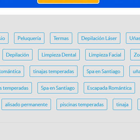
io
Peluquería
Termas
Depilación Láser
Uña
Depilación
Limpieza Dental
Limpieza Facial
Zo
Romántica
tinajas temperadas
Spa en Santiago
uña
as temperadas
Spa en Santiago
Escapada Romántica
alisado permanente
piscinas temperadas
tinaja