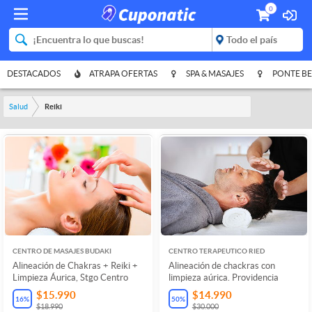
0
DESTACADOS
ATRAPA OFERTAS
SPA & MASAJES
PONTE BE
Salud
Reiki
CENTRO DE MASAJES BUDAKI
CENTRO TERAPEUTICO RIED
Alineación de Chakras + Reiki +
Alineación de chackras con
Limpieza Áurica, Stgo Centro
limpieza aúrica. Providencia
$15.990
$14.990
16
%
50
%
$18.990
$30.000