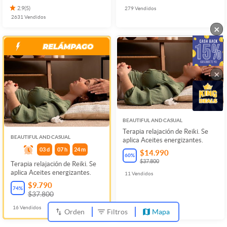
2.9
(
5
)
279
Vendidos
2631
Vendidos
×
×
BEAUTIFUL AND CASUAL
Terapia relajación de Reiki. Se
BEAUTIFUL AND CASUAL
aplica Aceites energizantes.
03
d
07
h
24
m
$14.990
60
%
$37.800
Terapia relajación de Reiki. Se
aplica Aceites energizantes.
11
Vendidos
$9.790
74
%
$37.800
16
Vendidos
Orden
Filtros
Mapa