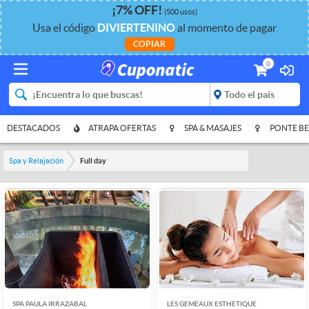
¡
7%
OFF
!
(500 usos)
Usa el código
DIVIERTENINO
al momento de pagar
COPIAR
0
DESTACADOS
ATRAPA OFERTAS
SPA & MASAJES
PONTE BE
Spa y Relajación
Full day
SPA PAULA IRRAZABAL
LES GEMEAUX ESTHETIQUE