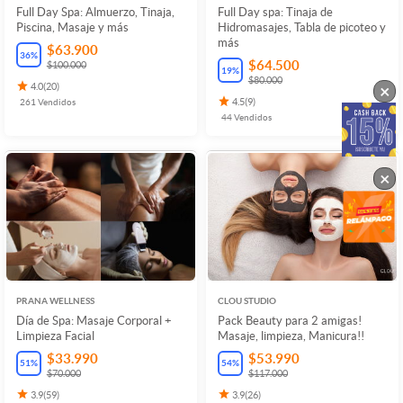
Full Day Spa: Almuerzo, Tinaja,
Full Day spa: Tinaja de
Piscina, Masaje y más
Hidromasajes, Tabla de picoteo y
más
$63.900
36
%
$64.500
$100.000
19
%
$80.000
×
4.0
(
20
)
261
Vendidos
4.5
(
9
)
44
Vendidos
×
PRANA WELLNESS
CLOU STUDIO
Día de Spa: Masaje Corporal +
Pack Beauty para 2 amigas!
Limpieza Facial
Masaje, limpieza, Manicura!!
$33.990
$53.990
51
%
54
%
$70.000
$117.000
3.9
(
59
)
3.9
(
26
)