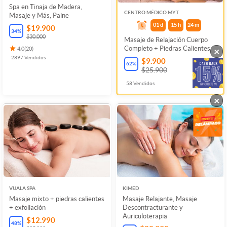
Spa en Tinaja de Madera,
CENTRO MÉDICO MYT
Masaje y Más, Paine
01
d
15
h
24
m
$19.900
34
%
$30.000
Masaje de Relajación Cuerpo
Completo + Piedras Calientes
×
4.0
(
20
)
2897
Vendidos
$9.900
62
%
$25.900
58
Vendidos
×
VUALA SPA
KIMED
Masaje mixto + piedras calientes
Masaje Relajante, Masaje
+ exfoliación
Descontracturante y
Auriculoterapia
$12.990
48
%