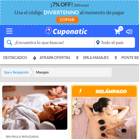
¡
7%
OFF
!
(500 usos)
Usa el código
DIVIERTENINO
al momento de pagar
COPIAR
0
DESTACADOS
ATRAPA OFERTAS
SPA & MASAJES
PONTE BE
Spa y Relajación
Masajes
SPA PAULA IRRAZABAL