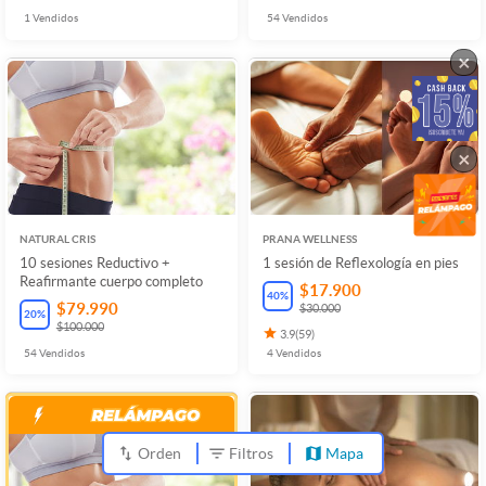
1
Vendidos
54
Vendidos
×
×
NATURAL CRIS
PRANA WELLNESS
10 sesiones Reductivo +
1 sesión de Reflexología en pies
Reafirmante cuerpo completo
$17.900
40
%
$79.990
$30.000
20
%
$100.000
3.9
(
59
)
54
Vendidos
4
Vendidos
Orden
Filtros
Mapa