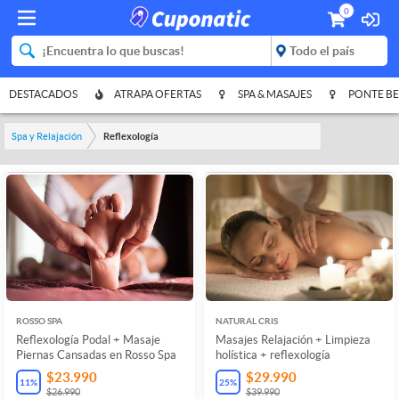
0
DESTACADOS
ATRAPA OFERTAS
SPA & MASAJES
PONTE BE
Spa y Relajación
Reflexología
ROSSO SPA
NATURAL CRIS
Reflexología Podal + Masaje
Masajes Relajación + Limpieza
Piernas Cansadas en Rosso Spa
holística + reflexología
$23.990
$29.990
11
%
25
%
$26.990
$39.990