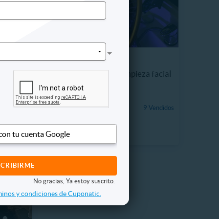
a
Head Spa Japonés + limpieza facial
profunda.
1.6 km, Las Condes
 Vendidos
$82.990
9 Vendidos
11%
$92.990
 con tu cuenta Google
No gracias, Ya estoy suscrito.
inos y condiciones de Cuponatic.