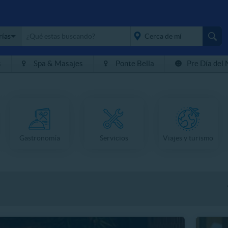
rías
s
Spa & Masajes
Ponte Bella
Pre Día del 
placeholder="Todo el
país">
Gastronomía
Servicios
Viajes y turismo