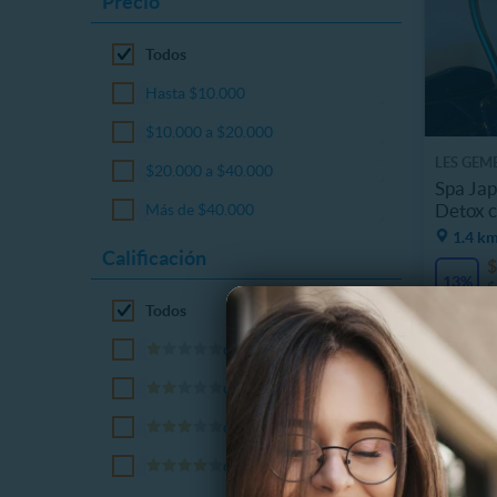
Precio
Todos
Hasta $10.000
$10.000 a $20.000
LES GEM
$20.000 a $40.000
Spa Jap
Detox c
Más de $40.000
1.4 km
Calificación
$
13%
$
Todos
o más
o más
o más
o más