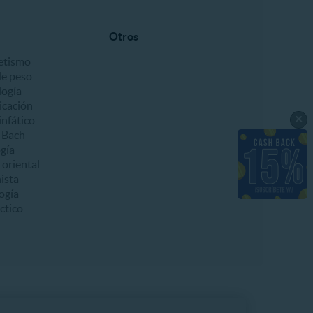
Otros
etismo
de peso
ogía
icación
×
infático
e Bach
gía
 oriental
ista
ogía
ctico