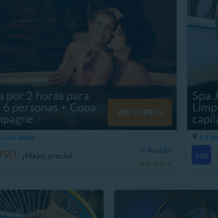
a por 2 horas para
Spa J
o 6 personas + Copa
Limpi
VER OFERTA
pagne
capil
, Las Condes
1.4 km
74 Vendidos
990
¡Mejor precio!
13%