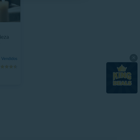
ieza
e
×
 Vendidos