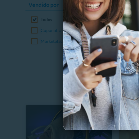
Vendido por
Todos
Cuponatic
ESPACIO
Marketplace
Día de 
masaje
2.8 km
$
66%
$