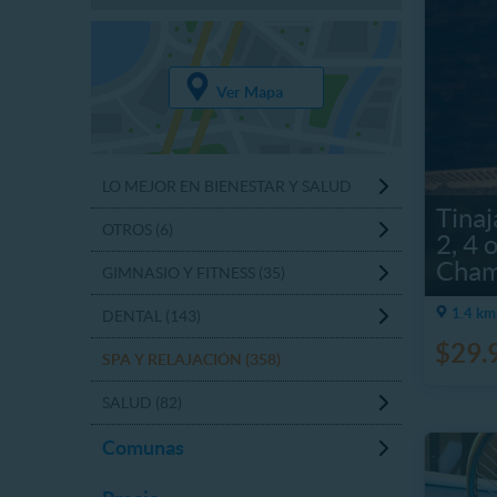
Ver Mapa
LO MEJOR EN BIENESTAR Y SALUD
Tinaj
OTROS (6)
2, 4 
Cham
GIMNASIO Y FITNESS (35)
1.4 km
DENTAL (143)
$29.
SPA Y RELAJACIÓN (358)
SALUD (82)
Comunas