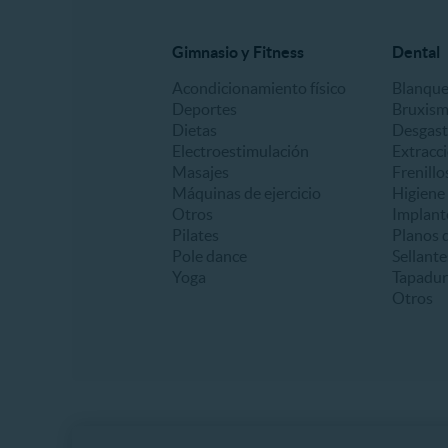
Gimnasio y Fitness
Dental
Acondicionamiento físico
Blanqu
Deportes
Bruxis
Dietas
Desgast
Electroestimulación
Extracc
Masajes
Frenillo
Máquinas de ejercicio
Higiene
Otros
Implant
Pilates
Planos d
Pole dance
Sellante
Yoga
Tapadur
Otros