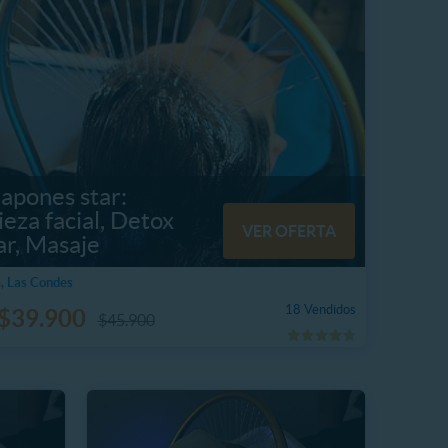
apones star:
eza facial, Detox
VER OFERTA
ar, Masaje
, Las Condes
18 Vendidos
$39.900
$45.900