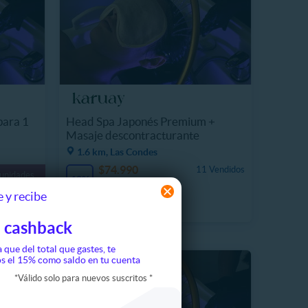
para 1
Head Spa Japonés Premium +
Masaje descontracturante
1.6 km, Las Condes
$74.990
11 Vendidos
 unidades
10%
$82.990
 y recibe
 cashback
a que del total que gastes, te
s el 15% como saldo en tu cuenta
*
Válido solo para nuevos suscritos
*