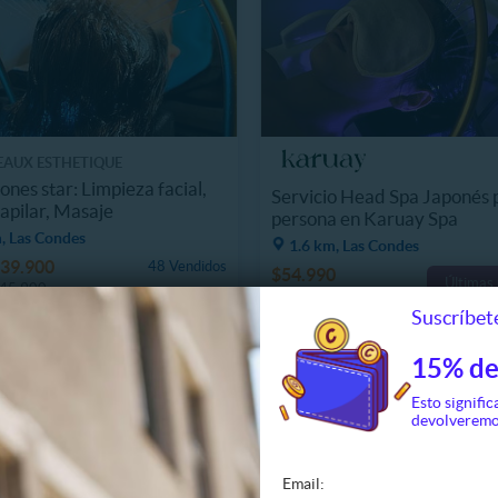
EAUX ESTHETIQUE
ones star: Limpieza facial,
Servicio Head Spa Japonés 
apilar, Masaje
persona en Karuay Spa
, Las Condes
1.6 km, Las Condes
39.900
48 Vendidos
$54.990
Últimas
45.900
¡Mejor precio!
Suscríbete
15% de
Esto signific
devolveremo
Email: