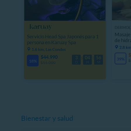
DERMOES
Masaje 
Servicio Head Spa Japonés para 1
de hidra
persona en Karuay Spa
2.8 km
1.6 km, Las Condes
$
$44.990
3
04
56
39%
$
18%
D
H
M
$55.000
Bienestar y salud