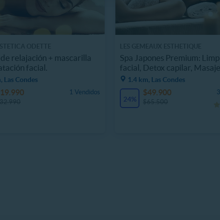
TETICA ODETTE
LES GEMEAUX ESTHETIQUE
de relajación + mascarilla
Spa Japones Premium: Limp
tación facial.
facial, Detox capilar, Masaj
, Las Condes
1.4 km, Las Condes
19.990
$49.900
1 Vendidos
3
24%
32.990
$65.500