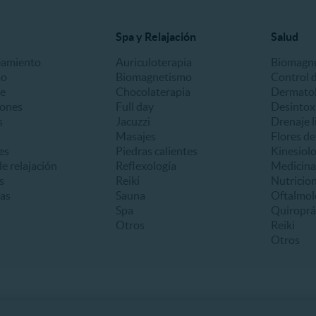
Spa y Relajación
Salud
eamiento
Auriculoterapia
Biomagn
mo
Biomagnetismo
Control 
e
Chocolaterapia
Dermatol
iones
Full day
Desintox
s
Jacuzzi
Drenaje l
Masajes
Flores d
es
Piedras calientes
Kinesiolo
e relajación
Reflexología
Medicina
s
Reiki
Nutricion
as
Sauna
Oftalmol
Spa
Quiroprá
Otros
Reiki
Otros