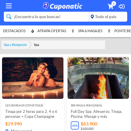
0
DESTACADOS
ATRAPA OFERTAS
SPA & MASAJES
PONTE BE
Spa y Relajación
Spa
LES GEMEAUX ESTHETIQUE
SPA PAULA IRRAZABAL
Tinaja por 2 horas para 2, 4 o 6
Full Day Spa: Almuerzo, Tinaja,
personas + Copa Champagne
Piscina, Masaje y más
$29.990
$63.900
36
%
$100.000
¡Mejor precio!