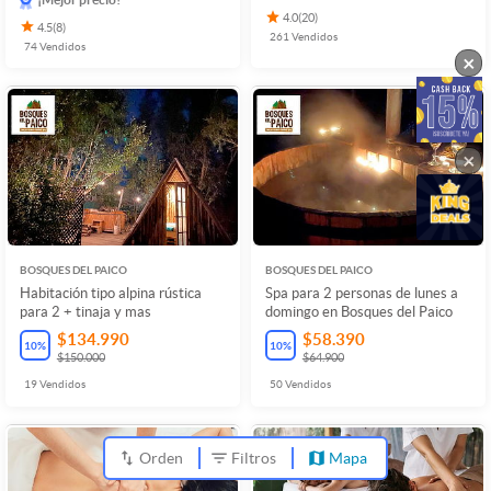
4.0
(
20
)
4.5
(
8
)
261
Vendidos
74
Vendidos
×
×
BOSQUES DEL PAICO
BOSQUES DEL PAICO
Habitación tipo alpina rústica
Spa para 2 personas de lunes a
para 2 + tinaja y mas
domingo en Bosques del Paico
$134.990
$58.390
10
%
10
%
$150.000
$64.900
19
Vendidos
50
Vendidos
Orden
Filtros
Mapa