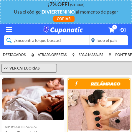
¡
7%
OFF
!
(500 usos)
Usa el código
DIVIERTENINO
al momento de pagar
COPIAR
0
DESTACADOS
ATRAPA OFERTAS
SPA & MASAJES
PONTE BE
VER CATEGORÍAS
SPA PAULA IRRAZABAL