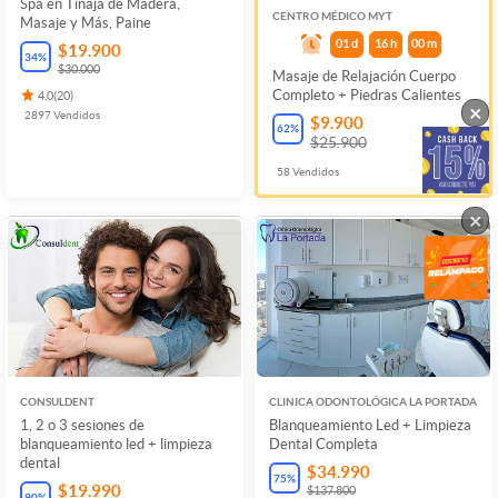
Spa en Tinaja de Madera,
CENTRO MÉDICO MYT
Masaje y Más, Paine
01
d
16
h
00
m
$19.900
34
%
$30.000
Masaje de Relajación Cuerpo
Completo + Piedras Calientes
4.0
(
20
)
×
2897
Vendidos
$9.900
62
%
$25.900
58
Vendidos
×
CONSULDENT
CLINICA ODONTOLÓGICA LA PORTADA
1, 2 o 3 sesiones de
Blanqueamiento Led + Limpieza
blanqueamiento led + limpieza
Dental Completa
dental
$34.990
75
%
$19.990
$137.800
90
%