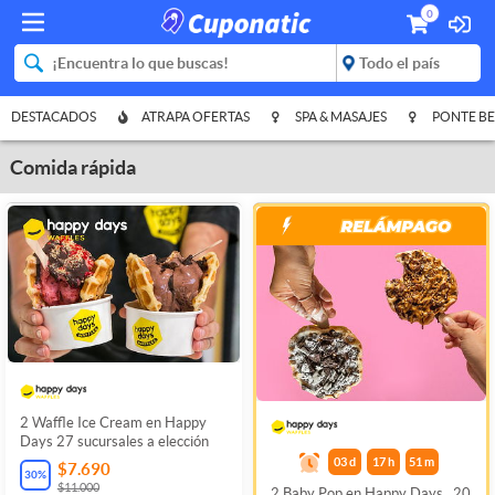
0
DESTACADOS
ATRAPA OFERTAS
SPA & MASAJES
PONTE BE
Comida rápida
2 Waffle Ice Cream en Happy
Days 27 sucursales a elección
03
d
17
h
51
m
$7.690
30
%
$11.000
2 Baby Pop en Happy Days , 20