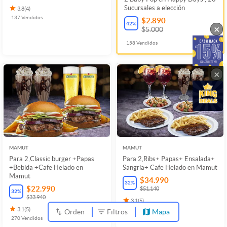
Sucursales a elección
3.8
(
4
)
137
Vendidos
$2.890
42
%
×
$5.000
158
Vendidos
×
MAMUT
MAMUT
Para 2,Classic burger +Papas
Para 2,Ribs+ Papas+ Ensalada+
+Bebida +Cafe Helado en
Sangria+ Cafe Helado en Mamut
Mamut
$34.990
32
%
$22.990
$51.140
32
%
$33.940
3.1
(
5
)
3.1
(
5
)
148
Vendidos
Orden
Filtros
Mapa
270
Vendidos