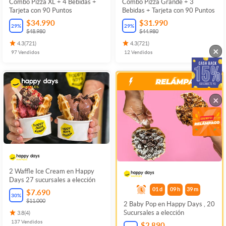
Combo Pizza XL + 4 Bebidas +
Combo Pizza Grande + 3
Tarjeta con 90 Puntos
Bebidas + Tarjeta con 90 Puntos
$34.990
$31.990
29
%
29
%
$48.980
$44.980
4.3
(
721
)
4.3
(
721
)
×
97
Vendidos
12
Vendidos
×
2 Waffle Ice Cream en Happy
Days 27 sucursales a elección
01
d
09
h
39
m
$7.690
30
%
$11.000
2 Baby Pop en Happy Days , 20
Sucursales a elección
3.8
(
4
)
137
Vendidos
$2.890