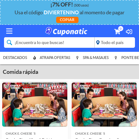
¡
7%
OFF
!
(500 usos)
Usa el código
DIVIERTENINO
al momento de pagar
COPIAR
0
DESTACADOS
ATRAPA OFERTAS
SPA & MASAJES
PONTE BE
Comida rápida
CHUCK E. CHEESE ´S
CHUCK E. CHEESE ´S