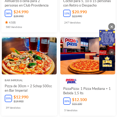
Almuerzo o cena para 2
Cóctel para 5, 10 o 15 personas
personas en Club Providencia
con Retiro o Despacho
$24.990
$20.990
38
%
13
%
$39.990
$23.990
4.5
(
8
)
247
Vendidos
×
580
Vendidos
×
BAR IMPERIAL
Pizza de 30cm + 2 Schop 500cc
PizzaPizza: 1 Pizza Mediana + 1
en Bar Imperial
Bebida 1,5 lts
$12.990
35
%
$12.100
20
%
$19.900
$15.100
39
Vendidos
5
Vendidos