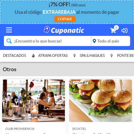
¡
7%
OFF
!
(500 usos)
Usa el código
EXTRAREBAJA
al momento de pagar
COPIAR
0
DESTACADOS
ATRAPA OFERTAS
SPA & MASAJES
PONTE BE
Otros
CLUB PROVIDENCIA
DCOCTEL