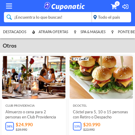
0
DESTACADOS
ATRAPA OFERTAS
SPA & MASAJES
PONTE BE
Otros
CLUB PROVIDENCIA
DCOCTEL
Almuerzo o cena para 2
Cóctel para 5, 10 o 15 personas
personas en Club Providencia
con Retiro o Despacho
$24.990
$20.990
38
%
13
%
$39.990
$23.990