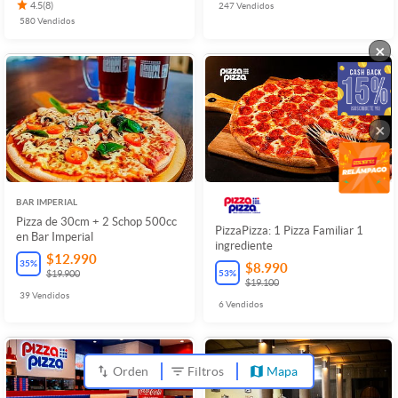
4.5
(
8
)
247
Vendidos
580
Vendidos
×
×
BAR IMPERIAL
Pizza de 30cm + 2 Schop 500cc
PizzaPizza: 1 Pizza Familiar 1
en Bar Imperial
ingrediente
$12.990
35
%
$8.990
53
%
$19.900
$19.100
39
Vendidos
6
Vendidos
Orden
Filtros
Mapa