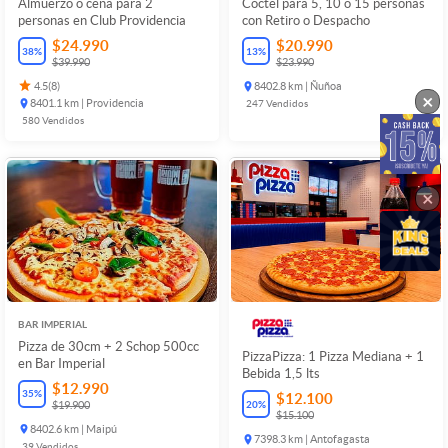
Almuerzo o cena para 2
Cóctel para 5, 10 o 15 personas
personas en Club Providencia
con Retiro o Despacho
$24.990
$20.990
38
%
13
%
$39.990
$23.990
4.5
(
8
)
8402.8 km | Ñuñoa
×
8401.1 km | Providencia
247
Vendidos
580
Vendidos
×
BAR IMPERIAL
Pizza de 30cm + 2 Schop 500cc
PizzaPizza: 1 Pizza Mediana + 1
en Bar Imperial
Bebida 1,5 lts
$12.990
35
%
$12.100
20
%
$19.900
$15.100
8402.6 km | Maipú
7398.3 km | Antofagasta
39
Vendidos