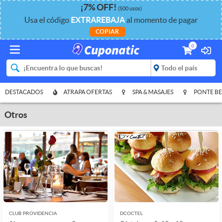
¡
7%
OFF
!
(500 usos)
Usa el código
EXTRAREBAJA
al momento de pagar
COPIAR
0
DESTACADOS
ATRAPA OFERTAS
SPA & MASAJES
PONTE BE
Otros
CLUB PROVIDENCIA
DCOCTEL