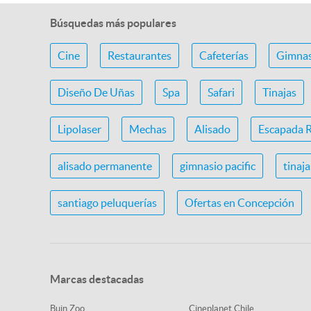
Búsquedas más populares
Cine
Restaurantes
Cafeterías
Gimnas
Diseño De Uñas
Spa
Safari
Tinajas
Lipolaser
Mechas
Alisado
Escapada 
alisado permanente
gimnasio pacific
tinaj
santiago peluquerías
Ofertas en Concepción
Marcas destacadas
Buin Zoo
Cineplanet Chile