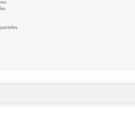
nos
ías
 pasteles