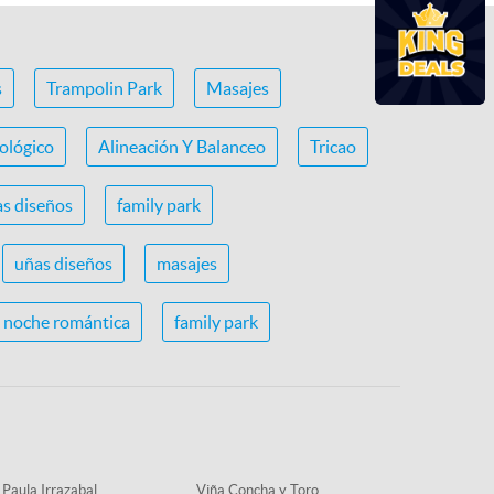
s
Trampolin Park
Masajes
ológico
Alineación Y Balanceo
Tricao
s diseños
family park
uñas diseños
masajes
noche romántica
family park
 Paula Irrazabal
Viña Concha y Toro