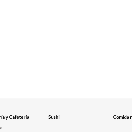
ría y Cafetería
Sushi
Comida r
ía