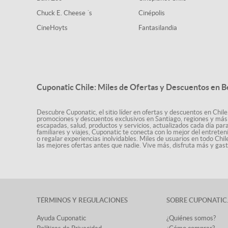
Chuck E. Cheese ´s
Cinépolis
CineHoyts
Fantasilandia
Cuponatic Chile: Miles de Ofertas y Descuentos en B
Descubre Cuponatic, el sitio líder en ofertas y descuentos en Chile
promociones y descuentos exclusivos en Santiago, regiones y más 
escapadas, salud, productos y servicios, actualizados cada día par
familiares y viajes, Cuponatic te conecta con lo mejor del entrete
o regalar experiencias inolvidables. Miles de usuarios en todo Chi
las mejores ofertas antes que nadie. Vive más, disfruta más y ga
TÉRMINOS Y REGULACIONES
SOBRE CUPONATIC
Ayuda Cuponatic
¿Quiénes somos?