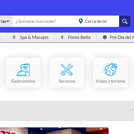
rías
s
Spa & Masajes
Ponte Bella
Pre Día del 
placeholder="Todo el
país">
Gastronomía
Servicios
Viajes y turismo