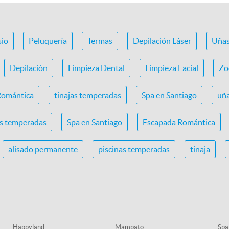
io
Peluquería
Termas
Depilación Láser
Uña
Depilación
Limpieza Dental
Limpieza Facial
Zo
Romántica
tinajas temperadas
Spa en Santiago
uña
as temperadas
Spa en Santiago
Escapada Romántica
alisado permanente
piscinas temperadas
tinaja
Happyland
Mampato
Spa