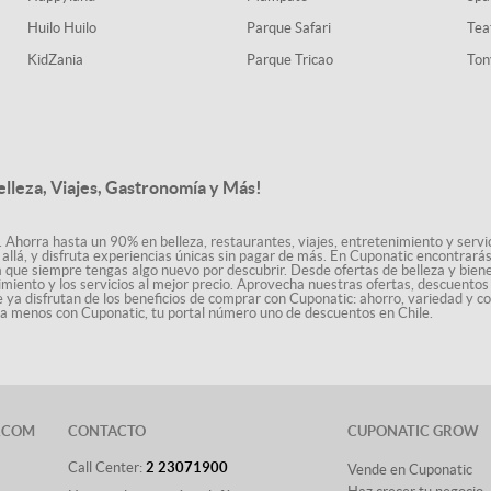
Huilo Huilo
Parque Safari
Tea
KidZania
Parque Tricao
Ton
elleza, Viajes, Gastronomía y Más!
. Ahorra hasta un 90% en belleza, restaurantes, viajes, entretenimiento y servici
allá, y disfruta experiencias únicas sin pagar de más. En Cuponatic encontrar
a que siempre tengas algo nuevo por descubrir. Desde ofertas de belleza y biene
nimiento y los servicios al mejor precio. Aprovecha nuestras ofertas, descuento
le ya disfrutan de los beneficios de comprar con Cuponatic: ahorro, variedad y c
sta menos con Cuponatic, tu portal número uno de descuentos en Chile.
.COM
CONTACTO
CUPONATIC GROW
Call Center:
2 23071900
Vende en Cuponatic