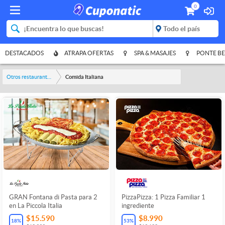
0
DESTACADOS
ATRAPA OFERTAS
SPA & MASAJES
PONTE BE
Otros restaurantes y bares
Comida Italiana
GRAN Fontana di Pasta para 2
PizzaPizza: 1 Pizza Familiar 1
en La Piccola Italia
ingrediente
$15.590
$8.990
18
%
53
%