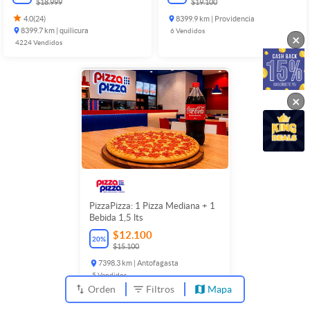
$18.999
$19.100
4.0
(
24
)
8399.9 km | Providencia
8399.7 km | quilicura
6
Vendidos
×
4224
Vendidos
×
PizzaPizza: 1 Pizza Mediana + 1
Bebida 1,5 lts
$12.100
20
%
$15.100
7398.3 km | Antofagasta
5
Vendidos
Orden
Filtros
Mapa