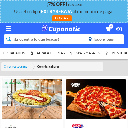
¡
7%
OFF
!
(500 usos)
Usa el código
EXTRAREBAJA
al momento de pagar
COPIAR
0
DESTACADOS
ATRAPA OFERTAS
SPA & MASAJES
PONTE BE
Otros restaurantes y bares
Comida Italiana