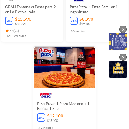
GRAN Fontana di Pasta para 2
PizzaPizza: 1 Pizza Familiar 1
en La Piccola Italia
ingrediente
$15.590
$8.990
18
%
53
%
$18.999
$19.100
×
4.1
(
25
)
6
Vendidos
4212
Vendidos
×
PizzaPizza: 1 Pizza Mediana + 1
Bebida 1,5 lts
$12.100
20
%
$15.100
5
Vendidos