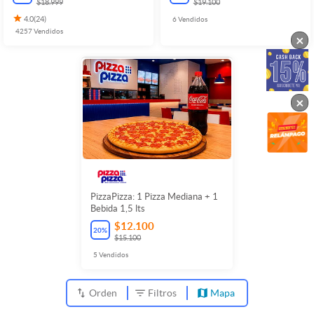
$18.999
$19.100
4.0
(
24
)
6
Vendidos
4257
Vendidos
×
×
PizzaPizza: 1 Pizza Mediana + 1
Bebida 1,5 lts
$12.100
20
%
$15.100
5
Vendidos
Orden
Filtros
Mapa