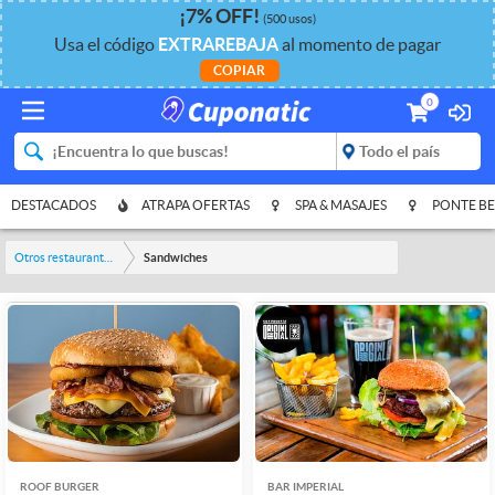
¡
7%
OFF
!
(500 usos)
Usa el código
EXTRAREBAJA
al momento de pagar
COPIAR
0
DESTACADOS
ATRAPA OFERTAS
SPA & MASAJES
PONTE BE
Otros restaurantes y bares
Sandwiches
ROOF BURGER
BAR IMPERIAL