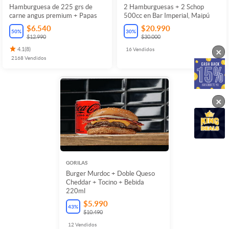
Hamburguesa de 225 grs de
2 Hamburguesas + 2 Schop
carne angus premium + Papas
500cc en Bar Imperial, Maipú
$6.540
$20.990
50
%
30
%
$12.990
$30.000
×
4.1
(
8
)
16
Vendidos
2168
Vendidos
×
GORILAS
Burger Murdoc + Doble Queso
Cheddar + Tocino + Bebida
220ml
$5.990
43
%
$10.490
12
Vendidos