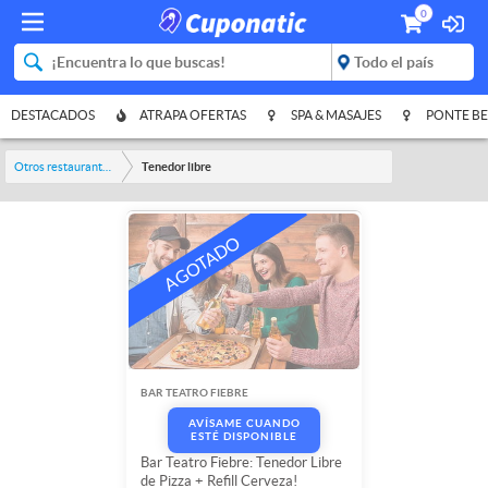
0
DESTACADOS
ATRAPA OFERTAS
SPA & MASAJES
PONTE BE
Otros restaurantes y bares
Tenedor libre
BAR TEATRO FIEBRE
AVÍSAME CUANDO
ESTÉ DISPONIBLE
Bar Teatro Fiebre: Tenedor Libre
de Pizza + Refill Cerveza!