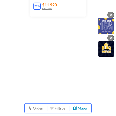
$11.990
25
%
$15.990
×
×
Orden
Filtros
Mapa