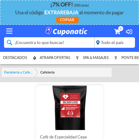
¡
7%
OFF
!
(500 usos)
Usa el código
EXTRAREBAJA
al momento de pagar
COPIAR
0
DESTACADOS
ATRAPA OFERTAS
SPA & MASAJES
PONTE BE
Pastelería y Cafetería
Cafetería
Café de Especialidad Cepa