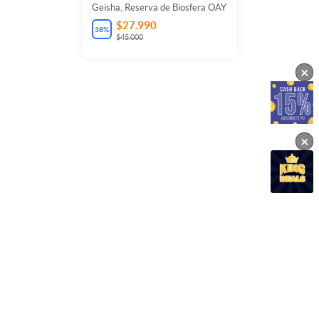
Geisha, Reserva de Biosfera OAY
$27.990
38
%
$45.000
×
×