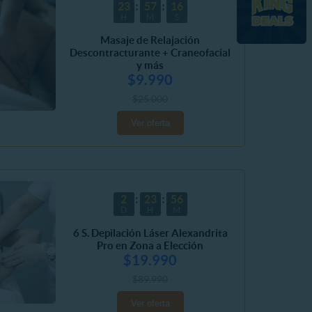
23
57
14
H
M
S
Masaje de Relajación
Descontracturante + Craneofacial
y más
$9.990
$25.000
Ver oferta
2
23
56
D
H
M
6 S. Depilación Láser Alexandrita
Pro en Zona a Elección
$19.990
$89.990
Ver oferta