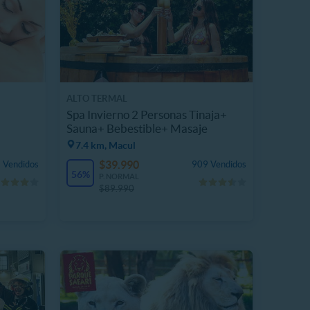
ALTO TERMAL
Spa Invierno 2 Personas Tinaja+
Sauna+ Bebestible+ Masaje
7.4 km, Macul
$39.990
 Vendidos
909 Vendidos
56%
P. NORMAL
$89.990