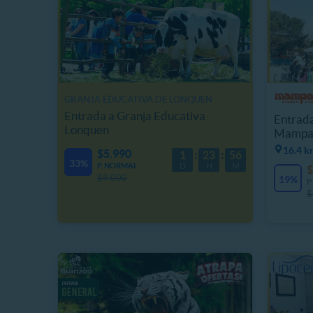
GRANJA EDUCATIVA DE LONQUEN
Entrada a Granja Educativa
Entrada
Lonquen
Mampa
16.4 k
$5.990
1
23
56
33%
P. NORMAL
D
H
M
$
$9.000
19%
P
$