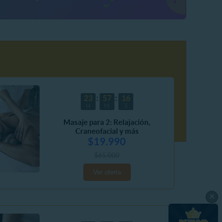
23
57
14
H
M
S
Masaje para 2: Relajación,
Craneofacial y más
$19.990
$65.000
Ver oferta
×