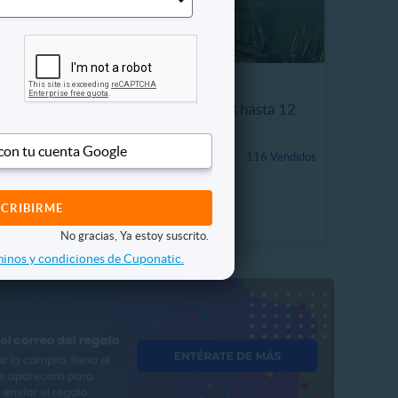
bidas +
Entrada Adulto + Niños hasta 12
años Acuario Vivamar
 con tu cuenta Google
$5.990
116 Vendidos
 Vendidos
25%
P. NORMAL
$7.990
No gracias, Ya estoy suscrito.
inos y condiciones de Cuponatic.