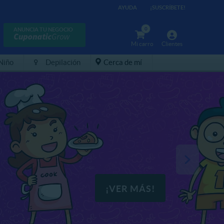
AYUDA
¡SUSCRÍBETE!
0
ANUNCIA TU NEGOCIO
Mi carro
Clientes
 Niño
Depilación
Cerca de mí
¡VER MÁS!