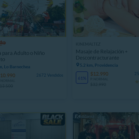
KINEMALTEZ
Masaje de Relajación +
 para Adulto o Niño
Descontracturante
to
5.2 km, Providencia
m, Lo Barnechea
$12.990
25
10.990
2672 Vendidos
61%
P. NORMAL
. NORMAL
$32.990
13.500