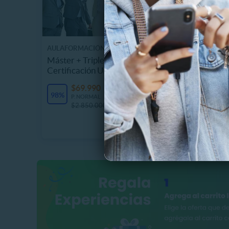
AULAFORMACIÓN BUSINESS SCHOOL
CHUCK E.
Máster + Triple Titulación y
Tarjeta
Certificación Universitaria
Chuck 
8.7 km,
$69.990
Últimas unidades
98%
$
P. NORMAL
41%
$2.850.000
P
$