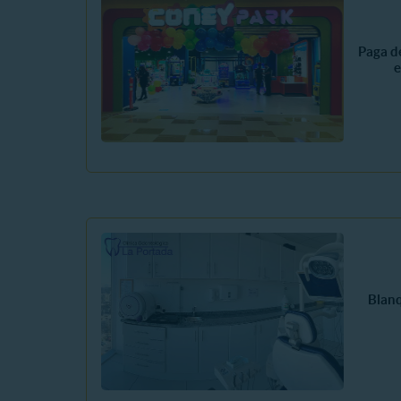
Paga d
e
Blan