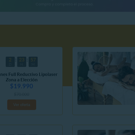
2
23
57
D
H
M
ones Full Reductivo Lipolaser
Zona a Elección
$19.990
$70.000
Ver oferta