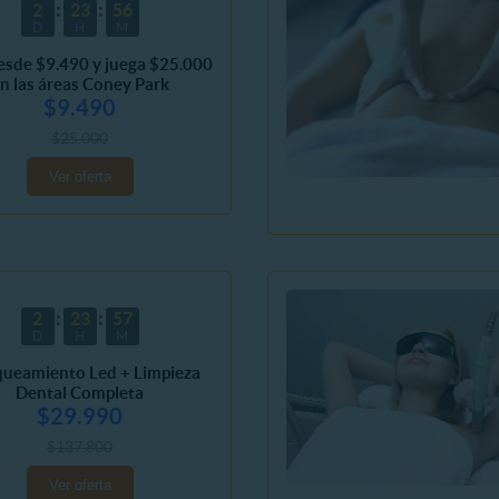
2
23
56
D
H
M
esde $9.490 y juega $25.000
n las áreas Coney Park
$9.490
$25.000
Ver oferta
2
23
57
D
H
M
queamiento Led + Limpieza
Dental Completa
$29.990
$137.800
Ver oferta