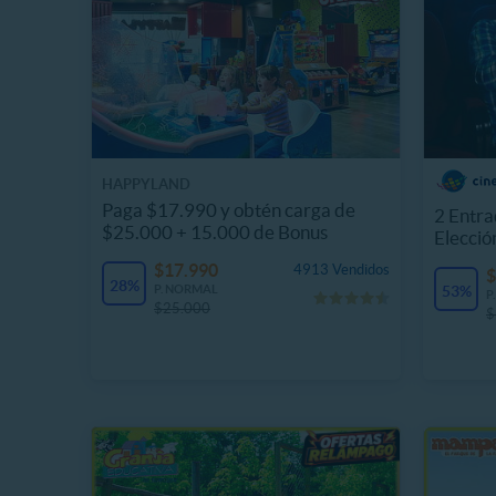
HAPPYLAND
Paga $17.990 y obtén carga de
2 Entra
$25.000 + 15.000 de Bonus
Elecció
$17.990
4913 Vendidos
$
28%
P. NORMAL
53%
P
$25.000
$