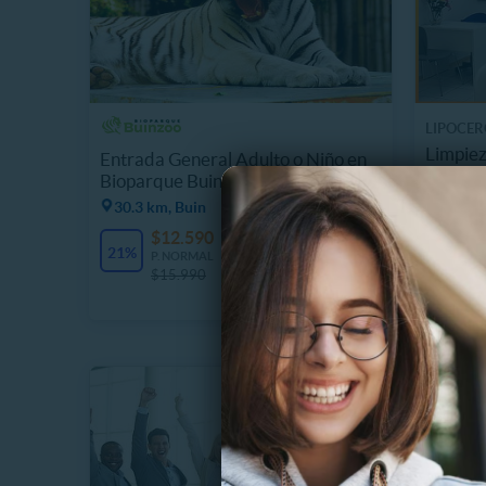
LIPOCER
Limpiez
Entrada General Adulto o Niño en
Peeling
Bioparque Buinzoo
30.3 km, Buin
$
58%
P
$12.590
11380 Vendidos
$
21%
P. NORMAL
$15.990