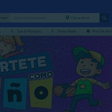
rías
s
Spa & Masajes
Ponte Bella
Pre Día del
placeholder="Todo el
país">