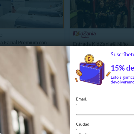
O
a Facial Premium con
Entrada KidZania® Niño
 + Alta Frecuencia y Más!
Suscríbete
10.990
$19.990
315
Últimas unidades
. NORMAL
13%
P. NORMAL
15% de
25.990
$22.950
Esto signific
devolveremo
Email:
Ciudad: