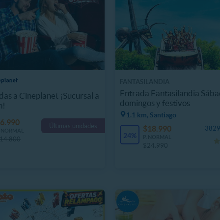
FANTASILANDIA
Entrada Fantasilandia Sába
das a Cineplanet ¡Sucursal a
domingos y festivos
n!
1.1 km, Santiago
6.990
Últimas unidades
$18.990
3829
. NORMAL
24%
P. NORMAL
14.800
$24.990