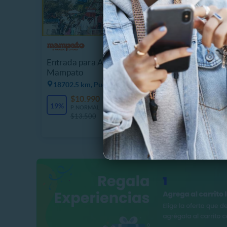
PRANA 
Masaje 
Entrada para Adulto o Niño
Craneof
Mampato
18717.
18702.5 km, Puente Alto
$
$10.990
2682 Vendidos
69%
19%
P
P. NORMAL
$
$13.500