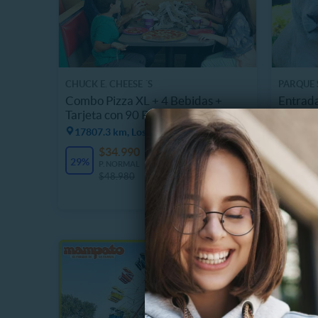
CHUCK E. CHEESE ´S
PARQUE 
Combo Pizza XL + 4 Bebidas +
Entrada
Tarjeta con 90 Puntos
Felinos
Domin
17807.3 km, Los Lagos
$
20%
$34.990
80 Vendidos
P
29%
$
P. NORMAL
$48.980