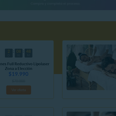
2
08
48
D
H
M
ones Full Reductivo Lipolaser
Zona a Elección
$19.990
$70.000
Ver oferta