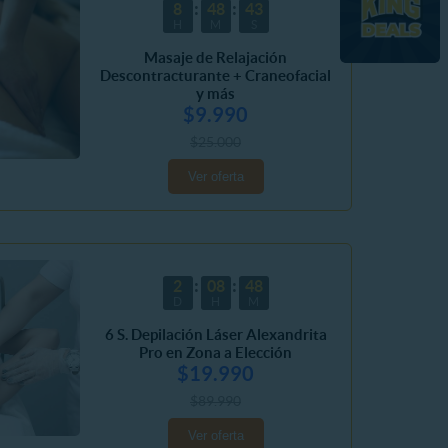
8
48
41
H
M
S
Masaje de Relajación
Descontracturante + Craneofacial
y más
$9.990
$25.000
Ver oferta
2
08
48
D
H
M
6 S. Depilación Láser Alexandrita
Pro en Zona a Elección
$19.990
$89.990
Ver oferta