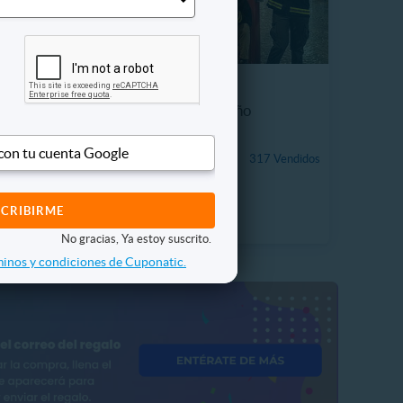
ostático
Entrada KidZania® Niño
 con tu cuenta Google
 Vendidos
$19.990
317 Vendidos
13%
P. NORMAL
$22.950
No gracias, Ya estoy suscrito.
inos y condiciones de Cuponatic.