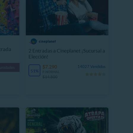
rada
2 Entradas a Cineplanet ¡Sucursal a
Elección!
$7.290
14027 Vendidos
 unidades
51%
P. NORMAL
$14.800