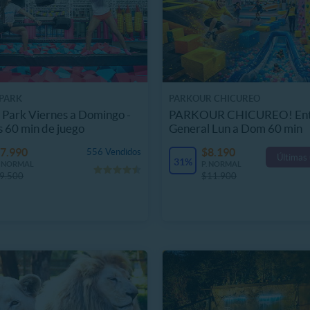
PARK
PARKOUR CHICUREO
Park Viernes a Domingo -
PARKOUR CHICUREO! Ent
s 60 min de juego
General Lun a Dom 60 min
7.990
$8.190
556 Vendidos
Últimas
31%
. NORMAL
P. NORMAL
9.500
$11.900