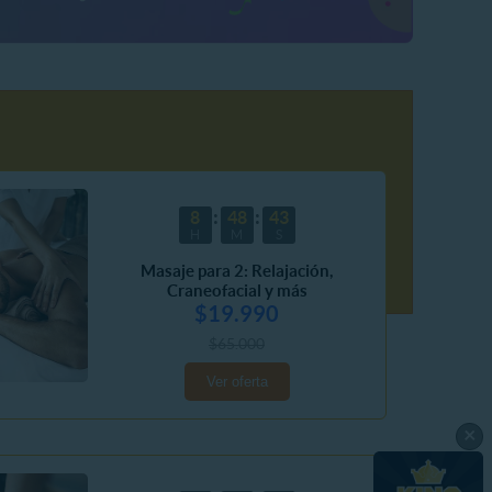
8
48
41
H
M
S
Masaje para 2: Relajación,
Craneofacial y más
$19.990
$65.000
Ver oferta
×