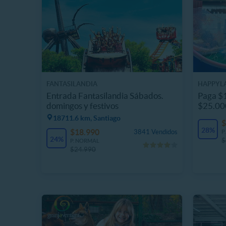
FANTASILANDIA
HAPPYL
Entrada Fantasilandia Sábados.
Paga $1
domingos y festivos
$25.00
18711.6 km, Santiago
$
28%
$18.990
3841 Vendidos
P
24%
$
P. NORMAL
$24.990