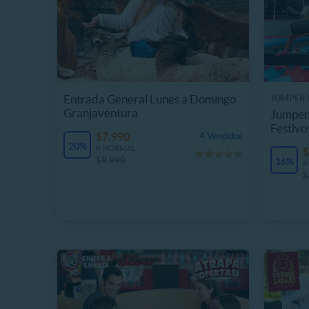
Entrada General Lunes a Domingo
JUMPER 
Granjaventura
Jumper 
Festivo
$7.990
4 Vendidos
20%
P. NORMAL
$
$9.990
16%
P
$