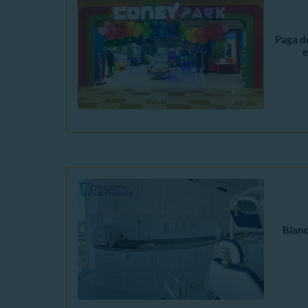
Paga d
e
Blan