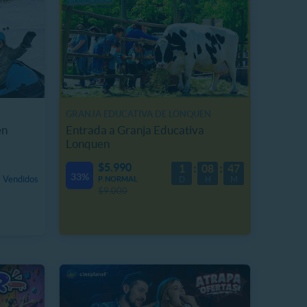
GRANJA EDUCATIVA DE LONQUEN
en
Entrada a Granja Educativa
Lonquen
$5.990
1
08
47
33%
 Vendidos
P. NORMAL
D
H
M
$9.000