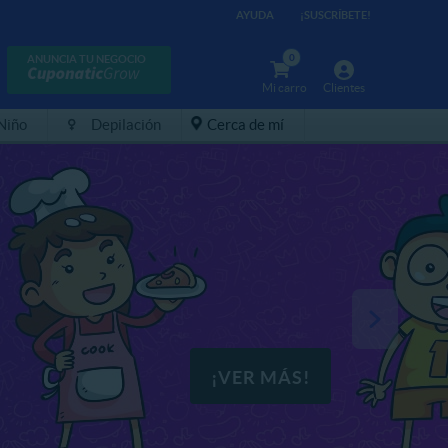
AYUDA
¡SUSCRÍBETE!
0
ANUNCIA TU NEGOCIO
Mi carro
Clientes
 Niño
Depilación
Cerca de mí
¡VER MÁS!