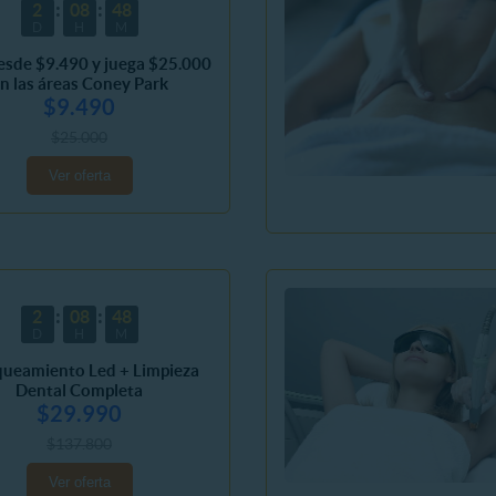
2
08
48
D
H
M
esde $9.490 y juega $25.000
n las áreas Coney Park
$9.490
$25.000
Ver oferta
2
08
48
D
H
M
queamiento Led + Limpieza
Dental Completa
$29.990
$137.800
Ver oferta