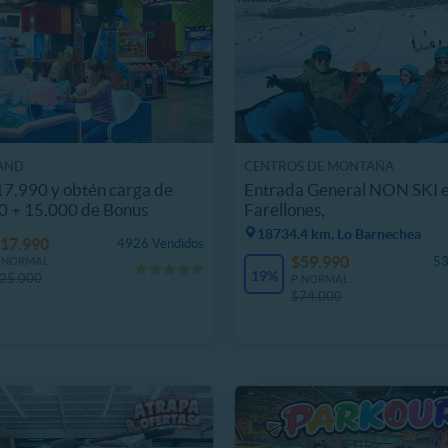
AND
CENTROS DE MONTAÑA
7.990 y obtén carga de
Entrada General NON SKI 
0 + 15.000 de Bonus
Farellones,
18734.4 km, Lo Barnechea
17.990
4926 Vendidos
$59.990
53
. NORMAL
19%
25.000
P. NORMAL
$74.000