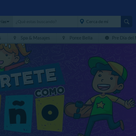
rías
s
Spa & Masajes
Ponte Bella
Pre Día del
placeholder="Todo el
país">