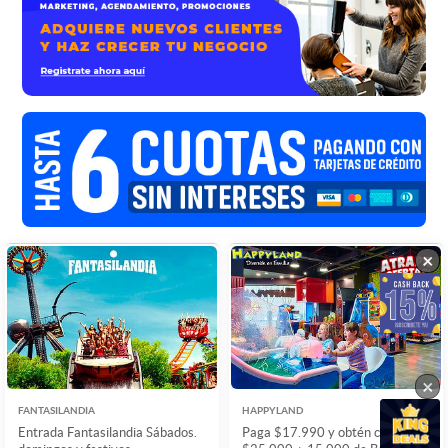
×
×
×
FANTASILANDIA
HAPPYLAND
Entrada Fantasilandia Sábados.
Paga $17.990 y obtén carga de