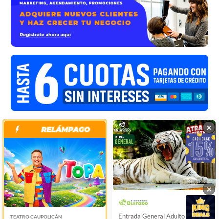
×
×
×
Entrada General Adulto o Niño
TEATRO CAUPOLICÁN