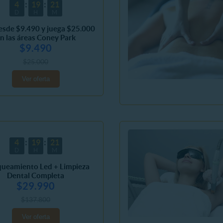
4
19
20
D
H
M
esde $9.490 y juega $25.000
n las áreas Coney Park
$9.490
$25.000
Ver oferta
4
19
21
D
H
M
queamiento Led + Limpieza
Dental Completa
$29.990
$137.800
Ver oferta