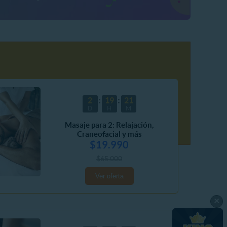
2
19
21
D
H
M
Masaje para 2: Relajación,
Craneofacial y más
$19.990
$65.000
Ver oferta
×