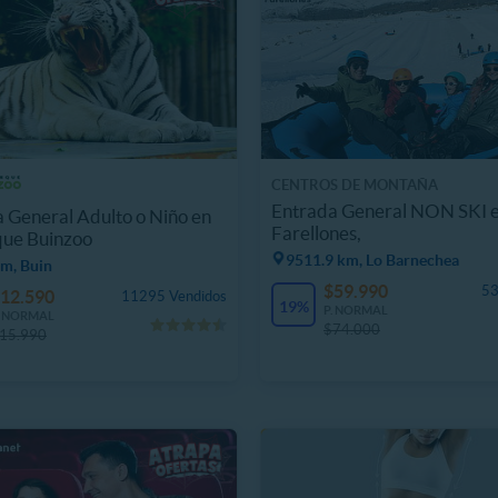
CENTROS DE MONTAÑA
Entrada General NON SKI 
 General Adulto o Niño en
Farellones,
que Buinzoo
9511.9 km, Lo Barnechea
m, Buin
$59.990
53
12.590
11295 Vendidos
19%
P. NORMAL
. NORMAL
$74.000
15.990