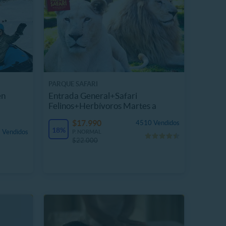
PARQUE SAFARI
en
Entrada General+Safari
Felinos+Herbívoros Martes a
Domingo
$17.990
4510 Vendidos
18%
 Vendidos
P. NORMAL
$22.000