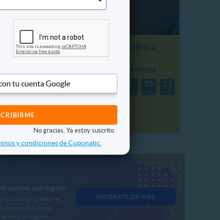
Aplicación de toxina botulínica
Facial en 3 zonas
ostático
9499.3 km, Región Metropolitana
$119.990
 con tu cuenta Google
2
19
21
 Vendidos
40%
P. NORMAL
D
H
M
$200.000
No gracias, Ya estoy suscrito.
inos y condiciones de Cuponatic.