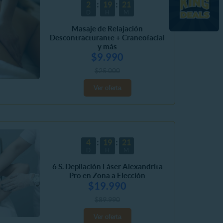
2
19
21
D
H
M
Masaje de Relajación
Descontracturante + Craneofacial
y más
$9.990
$25.000
Ver oferta
4
19
20
D
H
M
6 S. Depilación Láser Alexandrita
Pro en Zona a Elección
$19.990
$89.990
Ver oferta