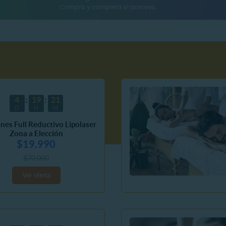
4
19
21
D
H
M
ones Full Reductivo Lipolaser
Zona a Elección
$19.990
$70.000
Ver oferta