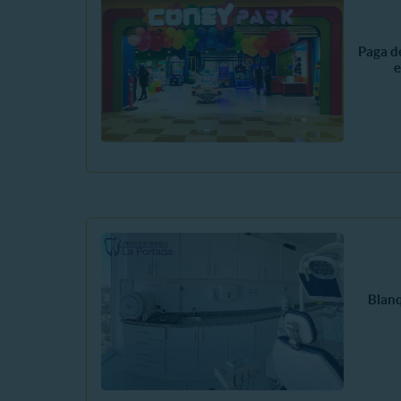
Paga d
e
Blan