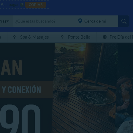
JA
al pagar
?
COPIAR
rías
s
Spa & Masajes
Ponte Bella
Pre Día del
placeholder="Todo el
país">