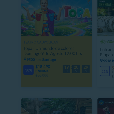
TEATRO CAUPOLICÁN
Topa - Un mundo de colores
Entrada
Domingo 9 de Agosto 12:00 hrs
Biopar
9500 km, Santiago
9518 k
$18.490
19
20
25
$
38%
P. NORMAL
H
M
S
21%
P
$30.000
$