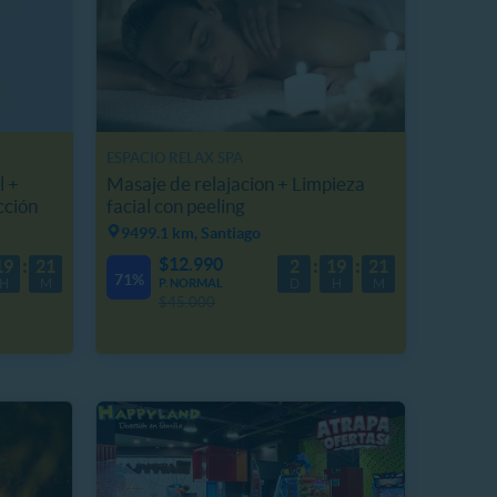
ESPACIO RELAX SPA
l +
Masaje de relajacion + Limpieza
cción
facial con peeling
9499.1 km, Santiago
$12.990
19
21
2
19
21
71%
H
M
P. NORMAL
D
H
M
$45.000