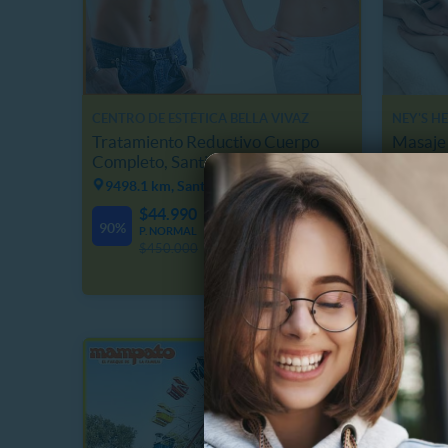
CENTRO DE ESTÉTICA BELLA VIVAZ
NEY'S HE
Tratamiento Reductivo Cuerpo
Masaje 
Completo, Santiago Centro
Espald
9498.1 km, Santiago
9499.2
$44.990
$
4
19
21
90%
65%
P. NORMAL
D
H
M
P
$450.000
$