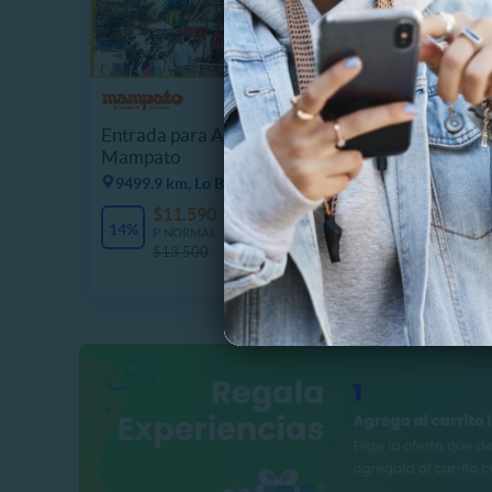
PRANA 
Masaje 
Entrada para Adulto o Niño
Craneof
Mampato
9499.2
9499.9 km, Lo Barnechea
$
$11.590
2638 Vendidos
69%
14%
P
P. NORMAL
$
$13.500