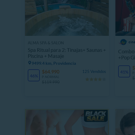
ALMA SPA & SALON
Spa Ritual para 2: Tinajas+ Saunas +
Combo 
Piscina + Masaje
+Pop G
9499.4 km, Providencia
$
$64.990
125 Vendidos
41%
P
46%
P. NORMAL
$
$119.990