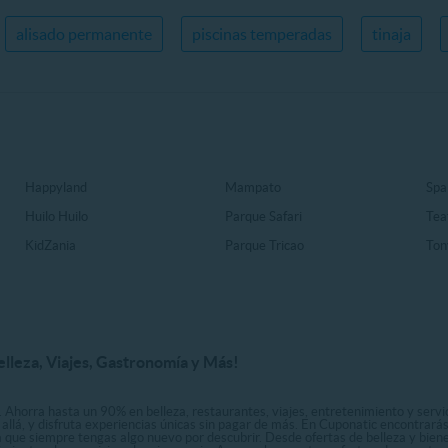
alisado permanente
piscinas temperadas
tinaja
Happyland
Mampato
Spa
Huilo Huilo
Parque Safari
Tea
KidZania
Parque Tricao
Ton
elleza, Viajes, Gastronomía y Más!
. Ahorra hasta un 90% en belleza, restaurantes, viajes, entretenimiento y servici
allá, y disfruta experiencias únicas sin pagar de más. En Cuponatic encontrar
a que siempre tengas algo nuevo por descubrir. Desde ofertas de belleza y biene