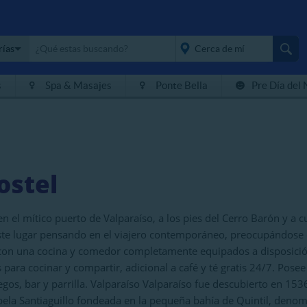
rías
s
Spa & Masajes
Ponte Bella
Pre Día del 
placeholder="Todo el
país">
ostel
n el mítico puerto de Valparaíso, a los pies del Cerro Barón y a c
te lugar pensando en el viajero contemporáneo, preocupándose de
 con una cocina y comedor completamente equipados a disposició
ara cocinar y compartir, adicional a café y té gratis 24/7. Posee
gos, bar y parrilla. Valparaíso Valparaíso fue descubierto en 153
bela Santiaguillo fondeada en la pequeña bahía de Quintil, deno