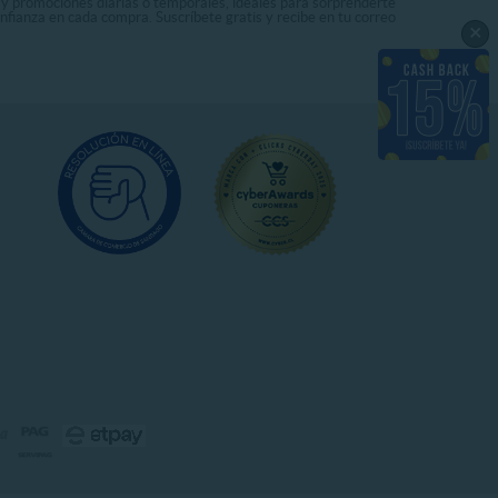
s y promociones diarias o temporales, ideales para sorprenderte
onfianza en cada compra. Suscríbete gratis y recibe en tu correo
×