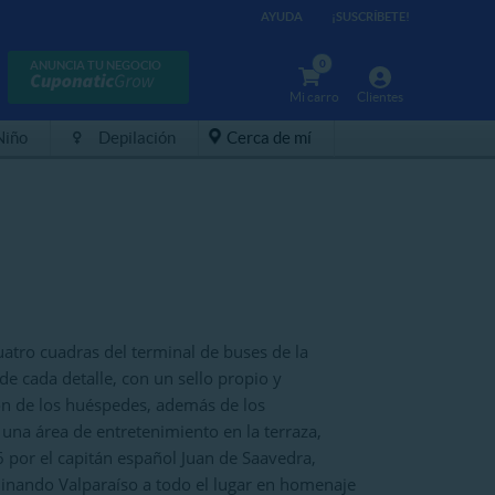
AYUDA
¡SUSCRÍBETE!
0
ANUNCIA TU NEGOCIO
Mi carro
Clientes
Niño
Depilación
Cerca de mí
uatro cuadras del terminal de buses de la
 cada detalle, con un sello propio y
n de los huéspedes, además de los
 una área de entretenimiento en la terraza,
6 por el capitán español Juan de Saavedra,
minando Valparaíso a todo el lugar en homenaje