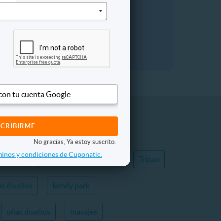
atic.
 con tu cuenta Google
s
Trampolin Park
Masajes
No gracias, Ya estoy suscrito.
inos y condiciones de Cuponatic.
ológico
Alineación Y Balanceo
Tricao
s diseños
family park
uñas diseños
masajes