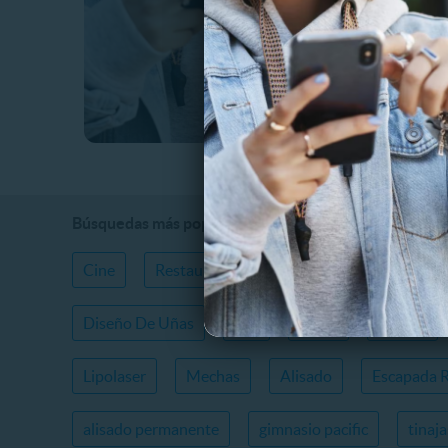
Búsquedas más populares
Cine
Restaurantes
Cafeterías
Gimnas
Diseño De Uñas
Spa
Safari
Tinajas
Lipolaser
Mechas
Alisado
Escapada 
alisado permanente
gimnasio pacific
tinaj