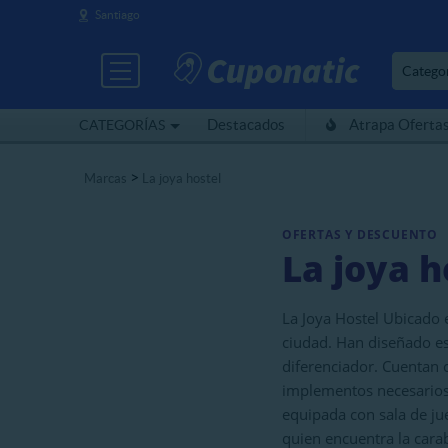
Santiago
Catego
Destacados
Atrapa Oferta
CATEGORÍAS
>
Marcas
La joya hostel
OFERTAS Y DESCUENTO
La joya h
La Joya Hostel Ubicado e
ciudad. Han diseñado es
diferenciador. Cuentan
implementos necesarios p
equipada con sala de jue
quien encuentra la cara