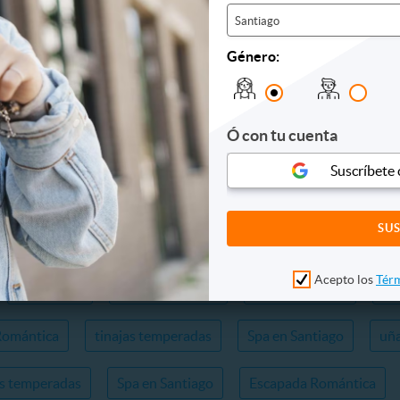
Santiago
Acepto los
Términos y condiciones
de Cupon
Género:
Ó con tu cuenta
Suscríbete
io
Peluquería
Termas
Depilación Láser
Uña
Acepto los
Térm
Depilación
Limpieza Dental
Limpieza Facial
Zo
Romántica
tinajas temperadas
Spa en Santiago
uña
as temperadas
Spa en Santiago
Escapada Romántica