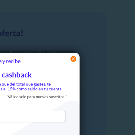
oferta!
correo promociones únicas, preventas
s disfrutan.
 y recibe
 cashback
a que del total que gastes, te
s el 15% como saldo en tu cuenta
*
Válido solo para nuevos suscritos
*
Género: