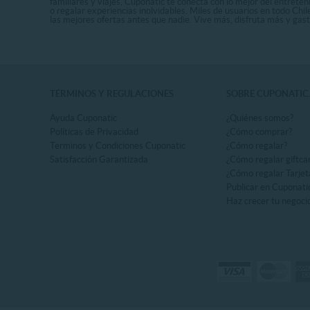
familiares y viajes, Cuponatic te conecta con lo mejor del entrete
o regalar experiencias inolvidables. Miles de usuarios en todo Chi
las mejores ofertas antes que nadie. Vive más, disfruta más y ga
TÉRMINOS Y REGULACIONES
SOBRE CUPONATIC
Ayuda Cuponatic
¿Quiénes somos?
Políticas de Privacidad
¿Cómo comprar?
Terminos y Condiciones Cuponatic
¿Cómo regalar?
Satisfacción Garantizada
¿Cómo regalar giftca
¿Cómo regalar Tarjet
Publicar en Cuponati
Haz crecer tu negoci