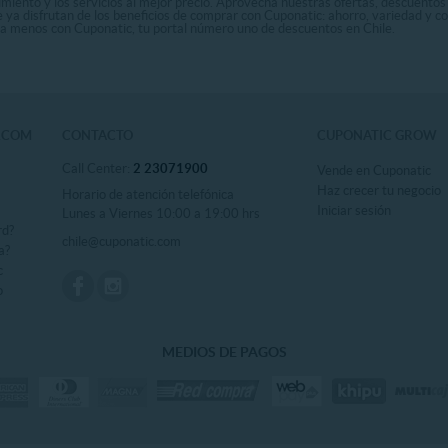
nimiento y los servicios al mejor precio. Aprovecha nuestras ofertas, descuento
le ya disfrutan de los beneficios de comprar con Cuponatic: ahorro, variedad y c
sta menos con Cuponatic, tu portal número uno de descuentos en Chile.
.COM
CONTACTO
CUPONATIC GROW
Call Center:
2 23071900
Vende en Cuponatic
Haz crecer tu negocio
Horario de atención telefónica
Iniciar sesión
Lunes a Viernes 10:00 a 19:00 hrs
rd?
chile@cuponatic.com
a?
c
o
MEDIOS DE PAGOS