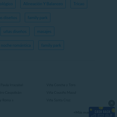
ológico
Alineación Y Balanceo
Tricao
s diseños
family park
uñas diseños
masajes
noche romántica
family park
 Paula Irrazabal
Viña Concha y Toro
tro Caupolicán
Viña Cousiño Macul
y Roma´s
Viña Santa Cruz
×
+Más marcas