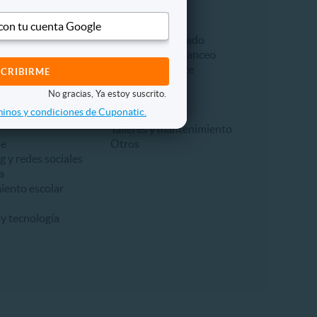
talleres
Automotriz
 con tu cuenta Google
ción
Aire acondicionado
aile
Alineación y balanceo
Cambio de aceite
a
Frenos
No gracias, Ya estoy suscrito.
empresarial
Lavado
inos y condiciones de Cuponatic.
 y turismo
Seguridad
Talleres y mantenimiento
je
Otros
 y redes sociales
a
iento escolar
y tecnología