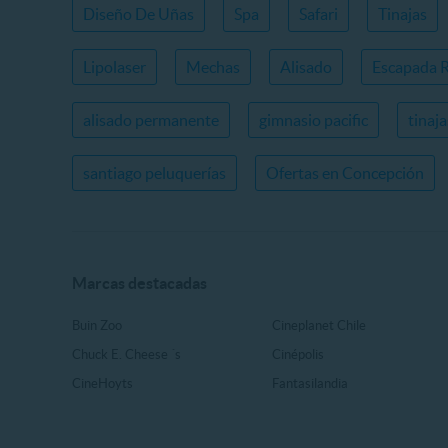
Diseño De Uñas
Spa
Safari
Tinajas
Lipolaser
Mechas
Alisado
Escapada 
alisado permanente
gimnasio pacific
tinaj
santiago peluquerías
Ofertas en Concepción
Marcas destacadas
Buin Zoo
Cineplanet Chile
Chuck E. Cheese ´s
Cinépolis
CineHoyts
Fantasilandia