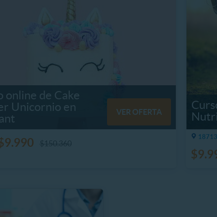
 online de Cake
Curs
er Unicornio en
VER OFERTA
Nutr
ant
18713.
$9.990
$150.360
$9.9