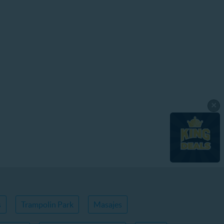
×
s
Trampolin Park
Masajes