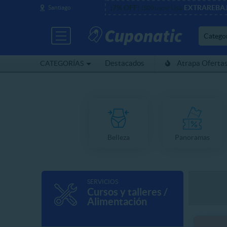
¡7% OFF!
Usa
EXTRAREBA
Santiago
(500 usos)
Catego
Destacados
Atrapa Oferta
CATEGORÍAS
Belleza
Panoramas
SERVICIOS
Cursos y talleres /
Alimentación