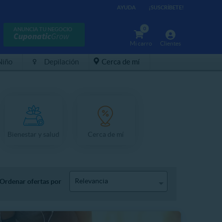
AYUDA
¡SUSCRÍBETE!
0
ANUNCIA TU NEGOCIO
Mi carro
Clientes
Niño
Depilación
Cerca de mí
Bienestar y salud
Cerca de mí
Relevancia
Ordenar ofertas por