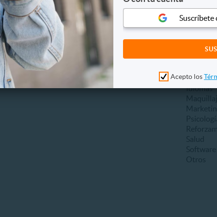
as
Fotografía y video
Cursos y 
Suscríbete
ria
Grabación de videos
Alimenta
Impresión de fotos
Canto y b
Sesión fotográfica
Eventos
Álbumes y photobook
Fotografí
Otros
Gestión 
Acepto los
Térm
Hotelería
Idiomas
Maquilla
Marketing
Psicologí
Reforzam
Salud
Software 
Otros