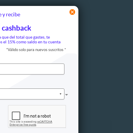
 y recibe
 cashback
a que del total que gastes, te
s el 15% como saldo en tu cuenta
*
Válido solo para nuevos suscritos
*