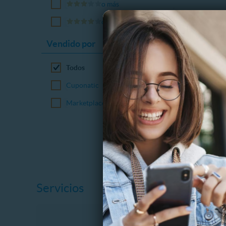
o más
o más
Vendido por
Todos
Cuponatic
Marketplace
Servicios