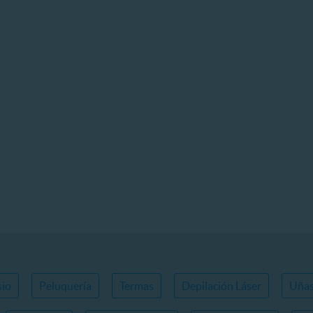
io
Peluquería
Termas
Depilación Láser
Uña