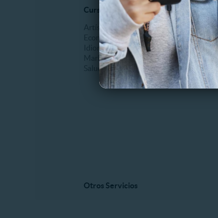
Cursos online
Mascot
Artísticos
Veterina
Economía
Idiomas
Marketing
Salud
Otros Servicios