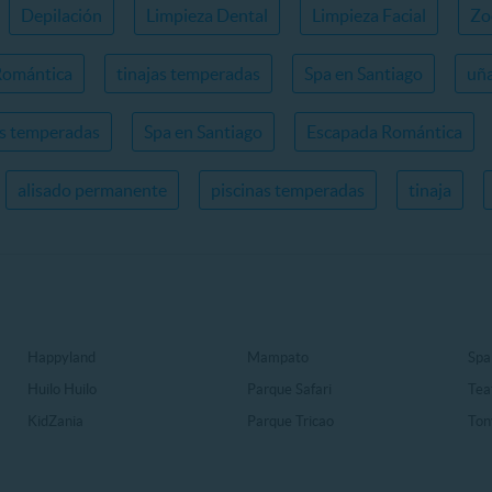
Depilación
Limpieza Dental
Limpieza Facial
Zo
Romántica
tinajas temperadas
Spa en Santiago
uña
as temperadas
Spa en Santiago
Escapada Romántica
alisado permanente
piscinas temperadas
tinaja
Happyland
Mampato
Spa
Huilo Huilo
Parque Safari
Tea
KidZania
Parque Tricao
Ton