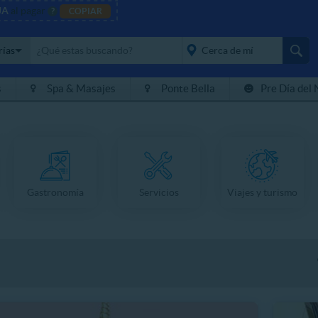
JA
al pagar
?
COPIAR
rías
s
Spa & Masajes
Ponte Bella
Pre Día del 
placeholder="Todo el
país">
Gastronomía
Servicios
Viajes y turismo