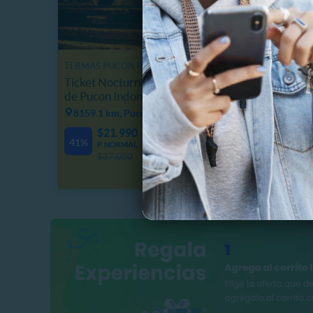
TERMAS PUCON INDOMITO
CENTRO
Ticket Nocturno 6 piscinas Termas
Entrad
de Pucon Indomito
Farello
8159.1 km, Pucon
18734.
$21.990
$
1
17
14
41%
19%
P. NORMAL
D
H
M
P
$37.000
$