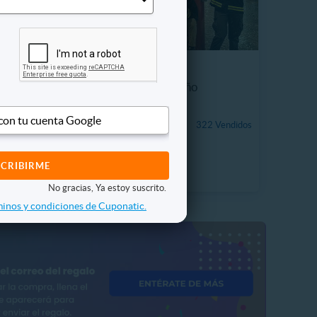
ostático
Entrada KidZania® Niño
 con tu cuenta Google
 Vendidos
$19.990
322 Vendidos
13%
P. NORMAL
$22.950
No gracias, Ya estoy suscrito.
inos y condiciones de Cuponatic.