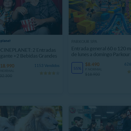
PARKOUR SPA
Entrada general 60 o 120 m
CINEPLANET: 2 Entradas
de lunes a domingo Parkour
igante +2 Bebidas Grandes
$8.490
626
18.990
1153 Vendidos
55%
P. NORMAL
. NORMAL
$18.900
32.300