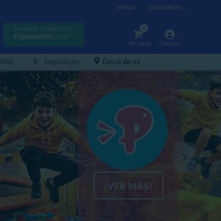
AYUDA
¡SUSCRÍBETE!
0
ANUNCIA TU NEGOCIO
Mi carro
Clientes
 Niño
Depilación
Cerca de mí
¡VER MÁS!