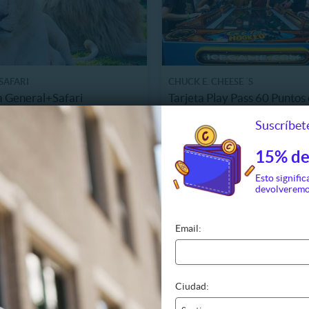
SAFARI
CHUCK E. CHEESE ´S
 General+Safari
Tarjeta Play Pass 60 Puntos
+Herbívoros Martes a
Chuck E Cheese
Suscríbete
go
17807.3 km, Los Lagos
17.590
4598 Vendidos
$12.990
. NORMAL
15% de
Últimas
41%
22.000
P. NORMAL
$21.990
Esto signific
devolveremo
Email:
Ciudad: