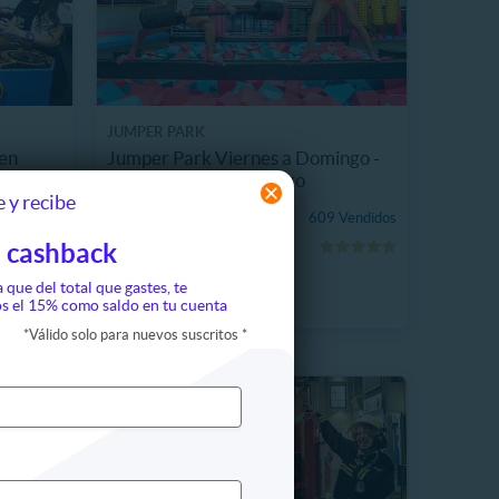
JUMPER PARK
 en
Jumper Park Viernes a Domingo -
Festivos 60 min de juego
 y recibe
$7.990
609 Vendidos
16%
P. NORMAL
 cashback
 unidades
$9.500
a que del total que gastes, te
s el 15% como saldo en tu cuenta
*
Válido solo para nuevos suscritos
*