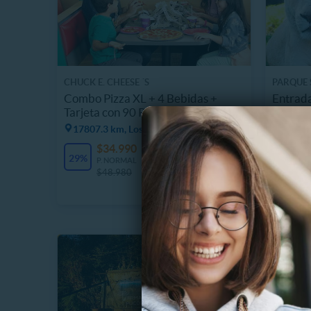
CHUCK E. CHEESE ´S
PARQUE 
Combo Pizza XL + 4 Bebidas +
Entrada
Tarjeta con 90 Puntos
Felinos
Domin
17807.3 km, Los Lagos
$
20%
$34.990
95 Vendidos
P
29%
$
P. NORMAL
$48.980