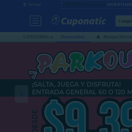
¡7% OFF!
Usa
DIVIERTENI
Santiago
(500 usos)
Catego
Destacados
Atrapa Oferta
CATEGORÍAS