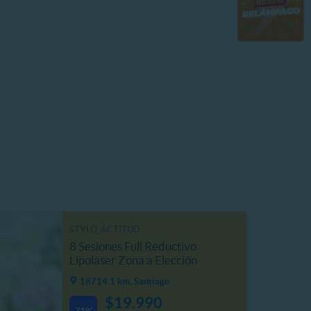
STYLO_ACTITUD
8 Sesiones Full Reductivo
Lipolaser Zona a Elección
18714.1 km, Santiago
$19.990