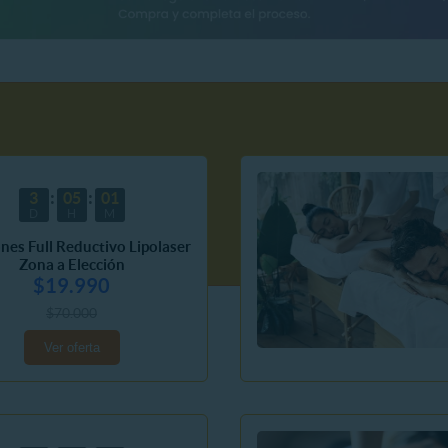
3
05
01
D
H
M
ones Full Reductivo Lipolaser
Zona a Elección
$19.990
$70.000
Ver oferta