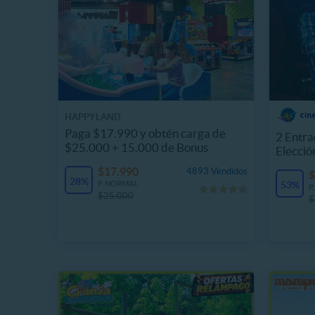
HAPPYLAND
Paga $17.990 y obtén carga de
2 Entra
$25.000 + 15.000 de Bonus
Elecció
$17.990
4893 Vendidos
$
28%
P. NORMAL
53%
P
$25.000
$