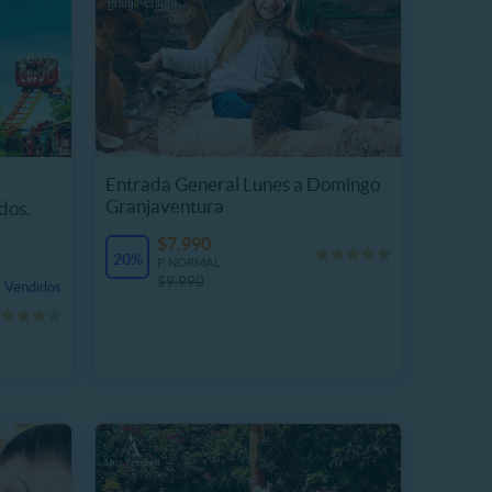
Entrada General Lunes a Domingo
Granjaventura
dos.
$7.990
20%
P. NORMAL
$9.990
 Vendidos