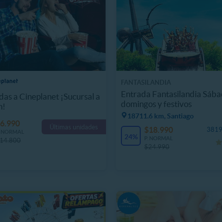
FANTASILANDIA
Entrada Fantasilandia Sába
das a Cineplanet ¡Sucursal a
domingos y festivos
n!
18711.6 km, Santiago
6.990
Últimas unidades
$18.990
3819
. NORMAL
24%
P. NORMAL
14.800
$24.990