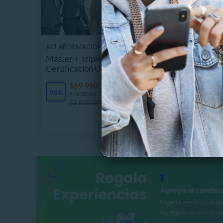
AULAFORMACIÓN BUSINESS SCHOOL
CHUCK E.
Máster + Triple Titulación y
Tarjeta
Certificación Universitaria
Chuck 
17807.
$69.990
Últimas unidades
98%
$
P. NORMAL
41%
$2.850.000
P
$