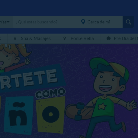
rías
s
Spa & Masajes
Ponte Bella
Pre Día del
placeholder="Todo el
país">