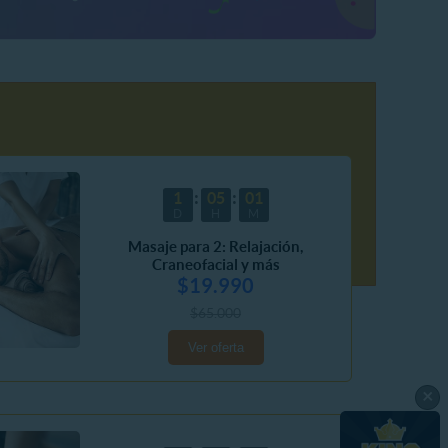
1
05
01
D
H
M
Masaje para 2: Relajación,
Craneofacial y más
$19.990
$65.000
Ver oferta
×