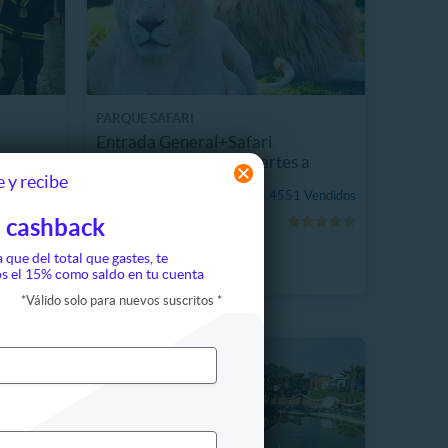
PARQUE SAFARI
Entrada General+Safari
Felinos+Herbívoros Martes a
 y recibe
Domingo
$17.590
4551 Vendidos
 Vendidos
20%
P. NORMAL
 cashback
$22.000
a que del total que gastes, te
s el 15% como saldo en tu cuenta
*
Válido solo para nuevos suscritos
*