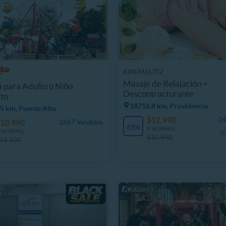
KINEMALTEZ
Masaje de Relajación +
 para Adulto o Niño
Descontracturante
to
18716.8 km, Providencia
5 km, Puente Alto
$12.990
24
10.990
2667 Vendidos
61%
P. NORMAL
. NORMAL
$32.990
13.500