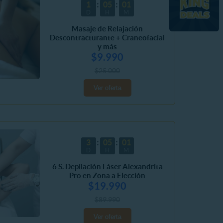
1
05
01
D
H
M
Masaje de Relajación
Descontracturante + Craneofacial
y más
$9.990
$25.000
Ver oferta
3
05
01
D
H
M
6 S. Depilación Láser Alexandrita
Pro en Zona a Elección
$19.990
$89.990
Ver oferta