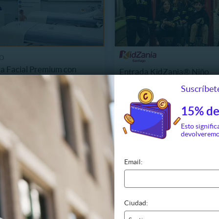
O
a Facial Premium con
Entrada KidZania® Niño
 + Alta Frecuencia y Más!
Suscríbete
10.990
$19.990
312
Últimas unidades
. NORMAL
13%
P. NORMAL
15% de
25.990
$22.950
Esto signific
devolveremo
Email:
Ciudad: