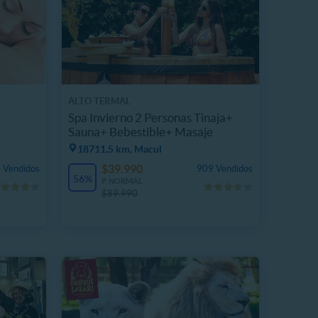
ALTO TERMAL
Spa Invierno 2 Personas Tinaja+
Sauna+ Bebestible+ Masaje
18711.5 km, Macul
$39.990
 Vendidos
909 Vendidos
56%
P. NORMAL
$89.990