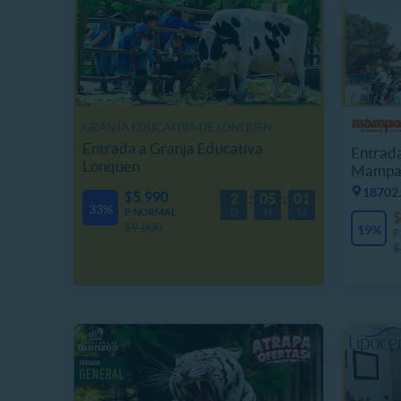
GRANJA EDUCATIVA DE LONQUEN
Entrada a Granja Educativa
Entrada
Lonquen
Mampa
18702.
$5.990
2
05
00
33%
P. NORMAL
D
H
M
$
$9.000
19%
P
$