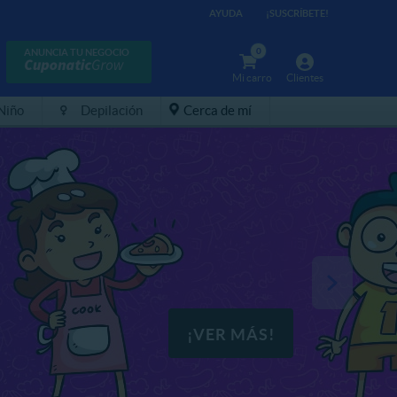
AYUDA
¡SUSCRÍBETE!
0
ANUNCIA TU NEGOCIO
Mi carro
Clientes
 Niño
Depilación
Cerca de mí
¡VER MÁS!