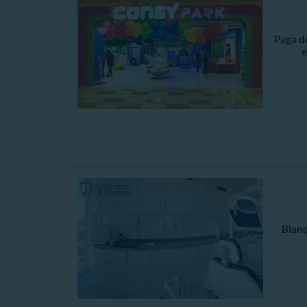
Paga d
e
Blan