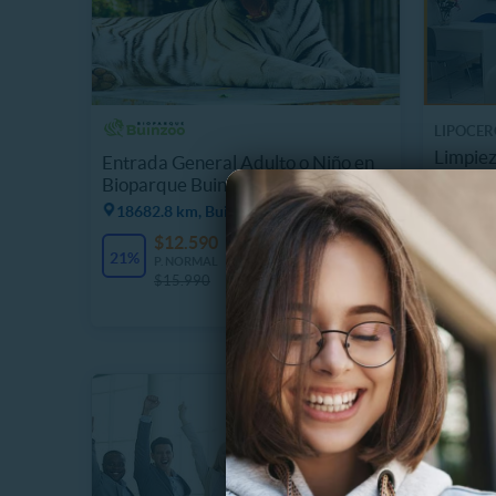
LIPOCER
Limpiez
Entrada General Adulto o Niño en
Peeling
Bioparque Buinzoo
18682.8 km, Buin
$
58%
P
$12.590
11351 Vendidos
$
21%
P. NORMAL
$15.990