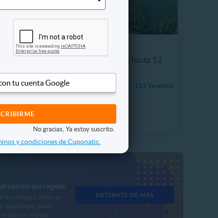
bidas +
Entrada Adulto + Niños hasta 12
años Acuario Vivamar
 con tu cuenta Google
$5.990
113 Vendidos
 Vendidos
25%
P. NORMAL
$7.990
No gracias, Ya estoy suscrito.
inos y condiciones de Cuponatic.