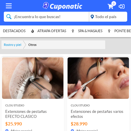
0
DESTACADOS
ATRAPA OFERTAS
SPA & MASAJES
PONTE BE
Rostro y piel
Otros
CLOU STUDIO
CLOU STUDIO
Extensiones de pestañas
Extensiones de pestañas varios
EFECTO CLASICO
efectos
$25.990
$28.990
¡Mejor precio!
¡Mejor precio!