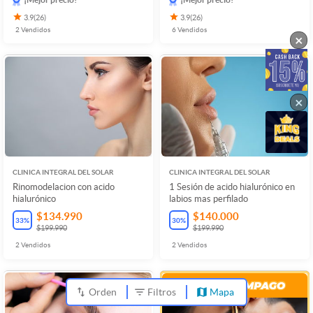
3.9
(
26
)
3.9
(
26
)
2
Vendidos
6
Vendidos
×
×
CLINICA INTEGRAL DEL SOLAR
CLINICA INTEGRAL DEL SOLAR
Rinomodelacion con acido
1 Sesión de acido hialurónico en
hialurónico
labios mas perfilado
$134.990
$140.000
33
%
30
%
$199.990
$199.990
2
Vendidos
2
Vendidos
Orden
Filtros
Mapa