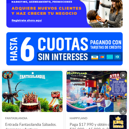
×
×
×
FANTASILANDIA
HAPPYLAND
Entrada Fantasilandia Sábados.
Paga $17.990 y obtén carga de