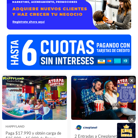
×
×
×
HAPPYLAND
Paga $17.990 y obtén carga de
2 Entradas a Cineplanet