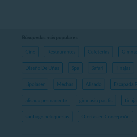
Búsquedas más populares
Cine
Restaurantes
Cafeterías
Gimnas
Diseño De Uñas
Spa
Safari
Tinajas
Lipolaser
Mechas
Alisado
Escapada 
alisado permanente
gimnasio pacific
tinaj
santiago peluquerías
Ofertas en Concepción