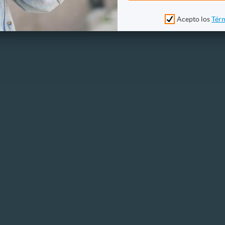
 pasteles
Acepto los
Térm