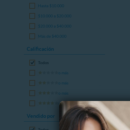
Hasta $10.000
$10.000 a $20.000
$20.000 a $40.000
Más de $40.000
Calificación
Todos
o más
o más
o más
o más
Vendido por
Todos