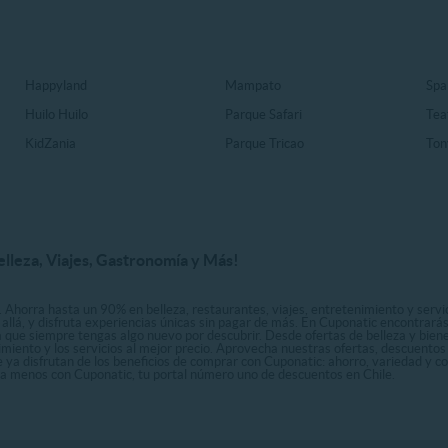
Happyland
Mampato
Spa
Huilo Huilo
Parque Safari
Tea
KidZania
Parque Tricao
Ton
elleza, Viajes, Gastronomía y Más!
. Ahorra hasta un 90% en belleza, restaurantes, viajes, entretenimiento y servici
allá, y disfruta experiencias únicas sin pagar de más. En Cuponatic encontrar
a que siempre tengas algo nuevo por descubrir. Desde ofertas de belleza y biene
nimiento y los servicios al mejor precio. Aprovecha nuestras ofertas, descuento
le ya disfrutan de los beneficios de comprar con Cuponatic: ahorro, variedad y c
sta menos con Cuponatic, tu portal número uno de descuentos en Chile.