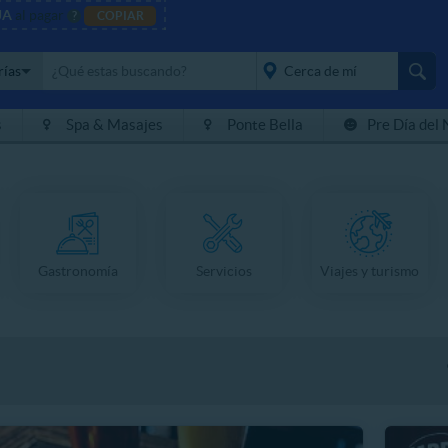
JA
al pagar
?
COPIAR
rías
s
Spa & Masajes
Ponte Bella
Pre Día del 
placeholder="Todo el
país">
Gastronomía
Servicios
Viajes y turismo