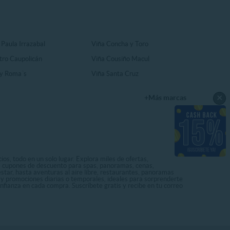
 Paula Irrazabal
Viña Concha y Toro
tro Caupolicán
Viña Cousiño Macul
y Roma´s
Viña Santa Cruz
×
+Más marcas
os, todo en un solo lugar. Explora miles de ofertas,
ás cupones de descuento para spas, panoramas, cenas,
star, hasta aventuras al aire libre, restaurantes, panoramas
s y promociones diarias o temporales, ideales para sorprenderte
onfianza en cada compra. Suscríbete gratis y recibe en tu correo