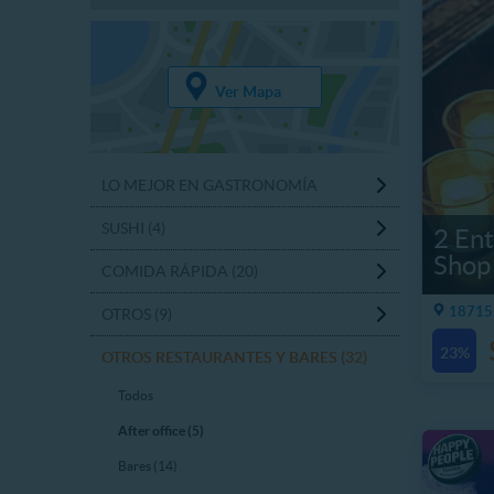
Ver Mapa
LO MEJOR EN GASTRONOMÍA
SUSHI (4)
2 Ent
Shop 
COMIDA RÁPIDA (20)
18715.
OTROS (9)
23%
OTROS RESTAURANTES Y BARES (32)
Todos
After office (5)
Bares (14)