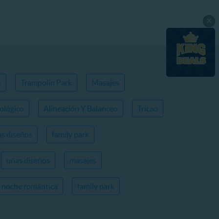
×
s
Trampolin Park
Masajes
ológico
Alineación Y Balanceo
Tricao
s diseños
family park
uñas diseños
masajes
noche romántica
family park