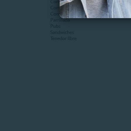
Comida buffet
Postres
Comida criolla
Tortas y
Comida vegetariana
Parrillada
Pubs
Sandwiches
Tenedor libre