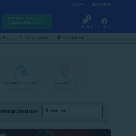
AYUDA
¡SUSCRÍBETE!
0
ANUNCIA TU NEGOCIO
Mi carro
Clientes
Niño
Depilación
Cerca de mí
Bienestar y salud
Cerca de mí
Relevancia
Ordenar ofertas por