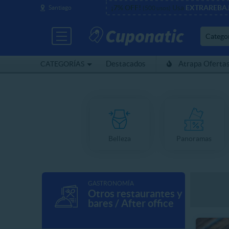
¡7% OFF!
Usa
EXTRAREBA
Santiago
(500 usos)
Catego
Destacados
Atrapa Oferta
CATEGORÍAS
Belleza
Panoramas
GASTRONOMÍA
Otros restaurantes y
bares / After office