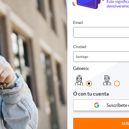
Esto signific
devolveremo
Email:
Ciudad:
Santiago
Género:
Ó con tu cuenta
ría y Cafetería
Sushi
Comida r
Suscríbete
ía
nos
ías