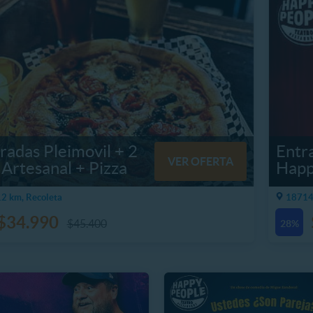
radas Pleimovil + 2
Entra
VER OFERTA
Artesanal + Pizza
Happ
2 km, Recoleta
18714.
$34.990
$45.400
28%