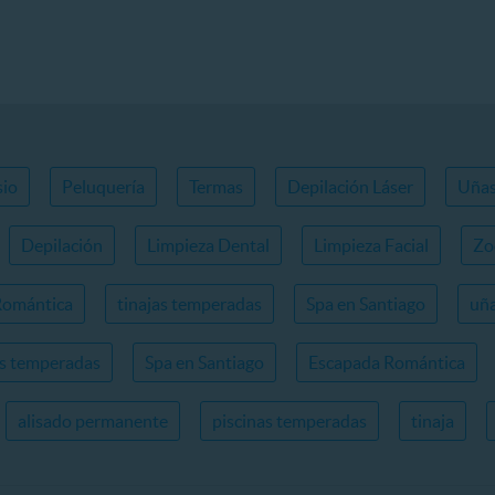
io
Peluquería
Termas
Depilación Láser
Uña
Depilación
Limpieza Dental
Limpieza Facial
Zo
Romántica
tinajas temperadas
Spa en Santiago
uña
as temperadas
Spa en Santiago
Escapada Romántica
alisado permanente
piscinas temperadas
tinaja