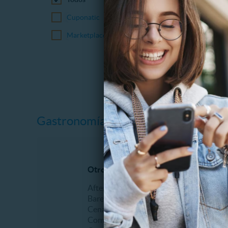
Cuponatic
Marketplace
Gastronomía
Otros restaurantes y bares
Pastele
After office
Cafeter
Bares
Desayu
Cena romántica
Helader
Comida Italiana
Onces