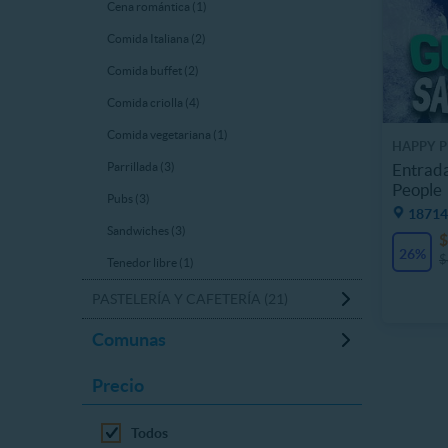
Cena romántica (1)
Comida Italiana (2)
Comida buffet (2)
Comida criolla (4)
Comida vegetariana (1)
HAPPY P
Entrada
Parrillada (3)
People
Pubs (3)
18714
Sandwiches (3)
$
26%
$
Tenedor libre (1)
PASTELERÍA Y CAFETERÍA (21)
Comunas
Precio
Todos