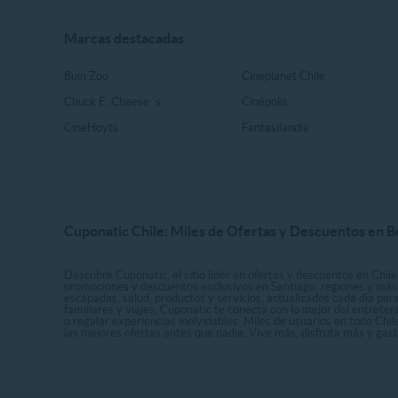
Marcas destacadas
Buin Zoo
Cineplanet Chile
Chuck E. Cheese ´s
Cinépolis
CineHoyts
Fantasilandia
Cuponatic Chile: Miles de Ofertas y Descuentos en B
Descubre Cuponatic, el sitio líder en ofertas y descuentos en Chile
promociones y descuentos exclusivos en Santiago, regiones y más 
escapadas, salud, productos y servicios, actualizados cada día par
familiares y viajes, Cuponatic te conecta con lo mejor del entrete
o regalar experiencias inolvidables. Miles de usuarios en todo Chi
las mejores ofertas antes que nadie. Vive más, disfruta más y ga