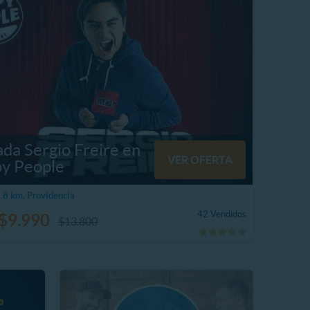
da Sergio Freire en
VER OFERTA
y People
8 km, Providencia
42 Vendidos
$9.990
$13.800