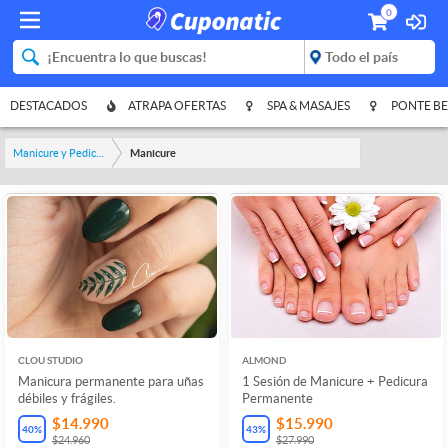
0
DESTACADOS
ATRAPA OFERTAS
SPA & MASAJES
PONTE BE
Manicure y Pedicure
Manicure
CLOU STUDIO
ALMOND
Manicura permanente para uñas
1 Sesión de Manicure + Pedicura
débiles y frágiles.
Permanente
$14.990
$15.990
40
%
43
%
$24.960
$27.990