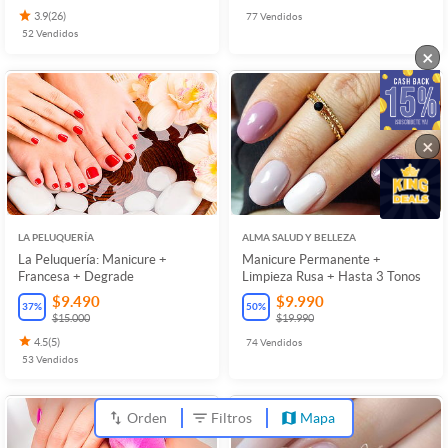
3.9
(
26
)
77
Vendidos
52
Vendidos
×
×
LA PELUQUERÍA
ALMA SALUD Y BELLEZA
La Peluquería: Manicure +
Manicure Permanente +
Francesa + Degrade
Limpieza Rusa + Hasta 3 Tonos
$9.490
$9.990
37
%
50
%
$15.000
$19.990
4.5
(
5
)
74
Vendidos
53
Vendidos
Orden
Filtros
Mapa