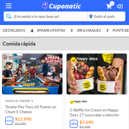
0
DESTACADOS
ATRAPA OFERTAS
SPA & MASAJES
PONTE BE
Comida rápida
CHUCK E. CHEESE ´S
Tarjeta Play Pass 60 Puntos en
2 Waffle Ice Cream en Happy
Chuck E Cheese
Days 27 sucursales a elección
$12.990
41
%
$7.690
30
%
$21.990
$11.000