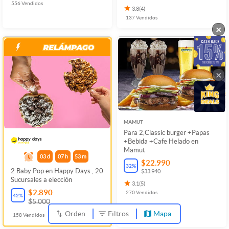
556
Vendidos
3.8
(
4
)
137
Vendidos
×
×
MAMUT
Para 2,Classic burger +Papas
+Bebida +Cafe Helado en
Mamut
03
d
07
h
53
m
$22.990
32
%
2 Baby Pop en Happy Days , 20
$33.940
Sucursales a elección
3.1
(
5
)
$2.890
270
Vendidos
42
%
$5.000
Orden
Filtros
Mapa
158
Vendidos