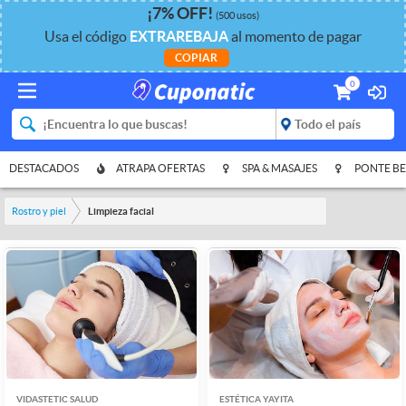
¡
7%
OFF
!
(500 usos)
Usa el código
EXTRAREBAJA
al momento de pagar
COPIAR
0
DESTACADOS
ATRAPA OFERTAS
SPA & MASAJES
PONTE BE
Rostro y piel
Limpieza facial
VIDASTETIC SALUD
ESTÉTICA YAYITA