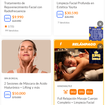
Tratamiento de
Limpieza Facial Profunda en
Rejuvenecimiento Facial con
Estética Yayita
Radiofrecuencia
$30.590
15
%
$9.990
$35.990
50
%
$19.990
×
7
Vendidos
3.7
(
5
)
99
Vendidos
×
SPA BOREAL
2 Sesiones de Máscara de Acido
KINEMALTEZ
Hialurónico + Lifting y más
04
d
19
h
55
m
$50.000
29
%
$70.000
Full Relajación Masaje Cuerpo
Completo + Limpieza Facial