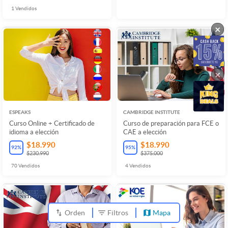
1
Vendidos
×
×
ESPEAKS
CAMBRIDGE INSTITUTE
Curso Online + Certificado de
Curso de preparación para FCE o
idioma a elección
CAE a elección
$18.990
$18.990
92
%
95
%
$230.990
$375.000
70
Vendidos
4
Vendidos
Orden
Filtros
Mapa