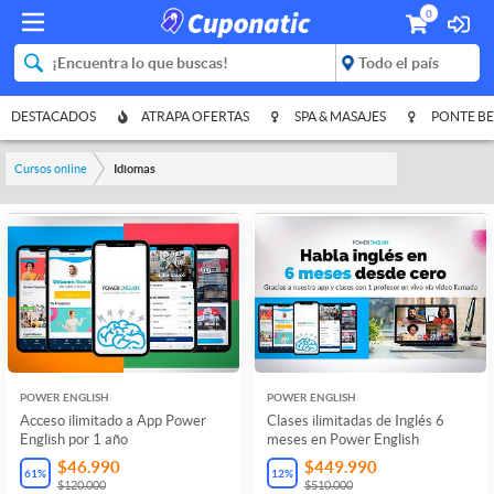
0
DESTACADOS
ATRAPA OFERTAS
SPA & MASAJES
PONTE BE
Cursos online
Idiomas
POWER ENGLISH
POWER ENGLISH
Acceso ilimitado a App Power
Clases ilimitadas de Inglés 6
English por 1 año
meses en Power English
$46.990
$449.990
61
%
12
%
$120.000
$510.000